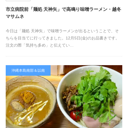
市立病院前「麺処 天神矢」で高鳴り味噌ラーメン・越冬
マサムネ
今日は「麺処 天神矢」で味噌ラーメンが出るということで、そ
ちらを目当てに行ってきました。12月5日(金)のお品書きです。
注文の際「気持ち多め」と伝えてい…
沖縄本島南部＆以南