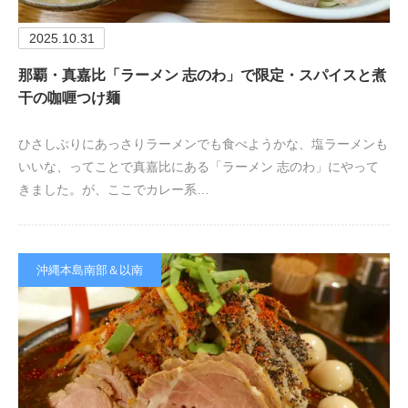
2025.10.31
那覇・真嘉比「ラーメン 志のわ」で限定・スパイスと煮
干の咖喱つけ麺
ひさしぶりにあっさりラーメンでも食べようかな、塩ラーメンも
いいな、ってことで真嘉比にある「ラーメン 志のわ」にやって
きました。が、ここでカレー系…
沖縄本島南部＆以南