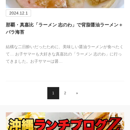
2024.12.1
那覇・真嘉比「ラーメン 志のわ」で背脂醤油ラーメン＋
バラ海苔
結構な二日酔いだったために、美味しい醤油ラーメンが食べたく
て… お子サマーも大好きな真嘉比の「ラーメン 志のわ」に行っ
てきました。お子サマーは醤…
1
2
»