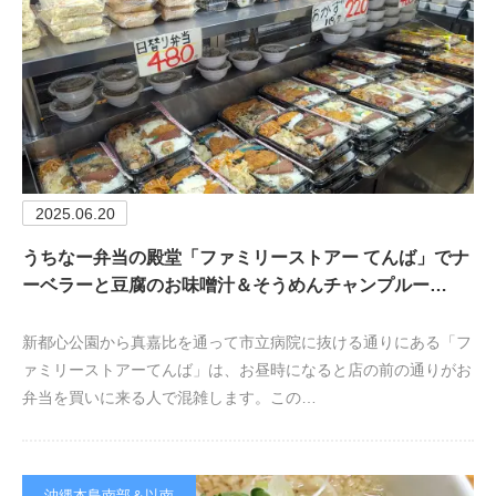
2025.06.20
うちなー弁当の殿堂「ファミリーストアー てんば」でナ
ーベラーと豆腐のお味噌汁＆そうめんチャンプルー…
新都心公園から真嘉比を通って市立病院に抜ける通りにある「フ
ァミリーストアーてんば」は、お昼時になると店の前の通りがお
弁当を買いに来る人で混雑します。この…
沖縄本島南部＆以南