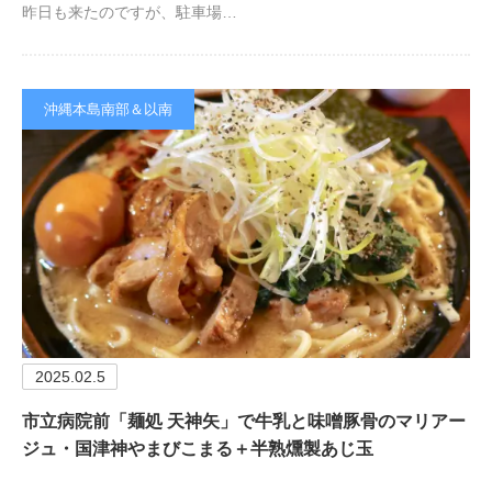
昨日も来たのですが、駐車場…
沖縄本島南部＆以南
2025.02.5
市立病院前「麺処 天神矢」で牛乳と味噌豚骨のマリアー
ジュ・国津神やまびこまる＋半熟燻製あじ玉