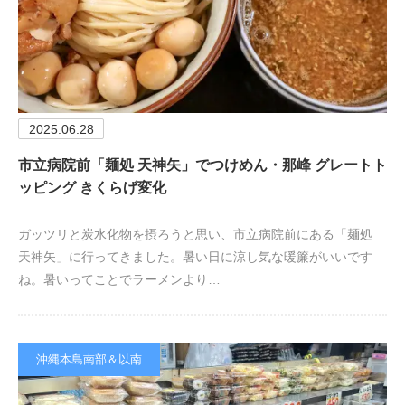
2025.06.28
市立病院前「麺処 天神矢」でつけめん・那峰 グレートト
ッピング きくらげ変化
ガッツリと炭水化物を摂ろうと思い、市立病院前にある「麺処
天神矢」に行ってきました。暑い日に涼し気な暖簾がいいです
ね。暑いってことでラーメンより…
沖縄本島南部＆以南