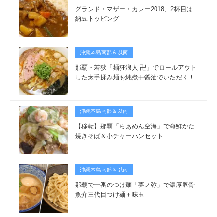
グランド・マザー・カレー2018、2杯目は
納豆トッピング
沖縄本島南部＆以南
那覇・若狭「麺狂浪人 卍」でロールアウト
した太手揉み麺を純煮干醤油でいただく！
沖縄本島南部＆以南
【移転】那覇「らぁめん空海」で海鮮かた
焼きそば＆小チャーハンセット
沖縄本島南部＆以南
那覇で一番のつけ麺「夢ノ弥」で濃厚豚骨
魚介三代目つけ麺＋味玉