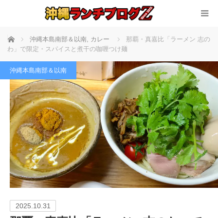
ホーム
沖縄本島南部＆以南
,
カレー
那覇・真嘉比「ラーメン 志の
わ」で限定・スパイスと煮干の咖喱つけ麺
沖縄本島南部＆以南
2025.10.31