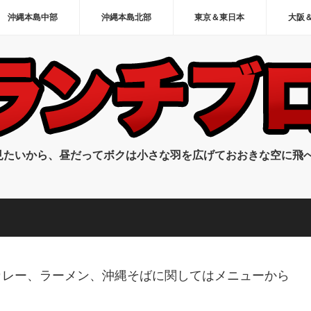
沖縄本島中部
沖縄本島北部
東京＆東日本
大阪
見たいから、昼だってボクは小さな羽を広げておおきな空に飛
カレー、ラーメン、沖縄そばに関してはメニューから