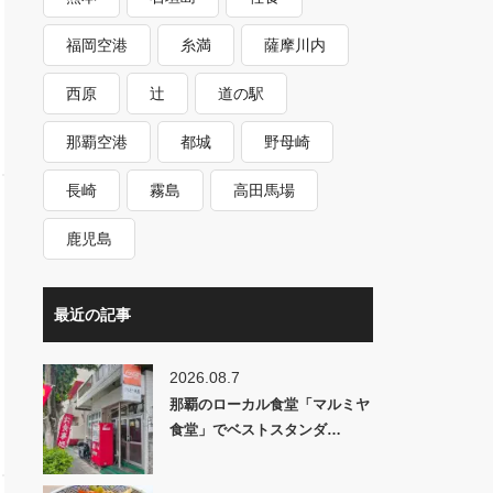
福岡空港
糸満
薩摩川内
西原
辻
道の駅
那覇空港
都城
野母崎
長崎
霧島
高田馬場
鹿児島
最近の記事
2026.08.7
那覇のローカル食堂「マルミヤ
食堂」でベストスタンダ…