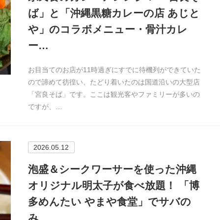
ば」と「沖縄黒糖カレーの店 あじと
や」のコラボメニュー・骨汁カレ
ー…
お目当てのお店が11時過ぎにすでに待機列ができていた
ので諦めて彷徨い、たどり着いたのは国道沿いの大型店
「宮良そば」です。ここは観光客やファミリーが多いの
ですが、…
2026.05.12
泡盛＆シークワーサーを使った沖縄
オリジナル明太子が食べ放題！ 「博
多めんたい やまや食堂」でサバの
み…