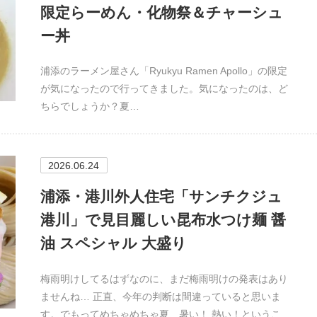
限定らーめん・化物祭＆チャーシュ
ー丼
浦添のラーメン屋さん「Ryukyu Ramen Apollo」の限定
が気になったので行ってきました。気になったのは、ど
ちらでしょうか？夏…
2026.06.24
浦添・港川外人住宅「サンチクジュ
港川」で見目麗しい昆布水つけ麺 醤
油 スペシャル 大盛り
梅雨明けしてるはずなのに、まだ梅雨明けの発表はあり
ませんね… 正直、今年の判断は間違っていると思いま
す。でもってめちゃめちゃ夏、暑い！ 熱い！というこ