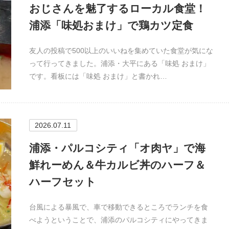
おじさんを魅了するローカル食堂！
浦添「味処おまけ」で鶏カツ定食
友人の投稿で500以上のいいねを集めていた食堂が気にな
って行ってきました。浦添・大平にある「味処 おまけ」
です。看板には「味処 おまけ」と書かれ…
2026.07.11
浦添・パルコシティ「オ肉ヤ」で海
鮮れーめん＆牛カルビ丼のハーフ＆
ハーフセット
台風による暴風で、車で移動できるところでランチを食
べようということで、浦添のパルコシティにやってきま