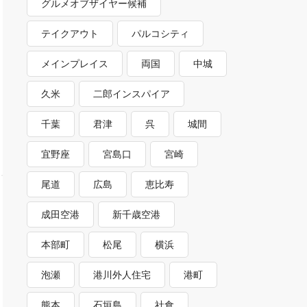
グルメオブザイヤー候補
テイクアウト
パルコシティ
メインプレイス
両国
中城
久米
二郎インスパイア
千葉
君津
呉
城間
宜野座
宮島口
宮崎
尾道
広島
恵比寿
成田空港
新千歳空港
本部町
松尾
横浜
泡瀬
港川外人住宅
港町
熊本
石垣島
社食