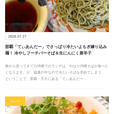
2026.07.27
那覇「てぃあんだー」でさっぱり冷たいよもぎ練り込み
麺！ 冷やしフーチバーそば＆生にんにく唐辛子
旅から戻ってきての沖縄でのランチは、やはり沖縄そばが食べた
くなります。が、猛暑の中なので冷たいそばを求めてしまう…
ということで、那覇・天久にある「てぃあんだー…
カレー