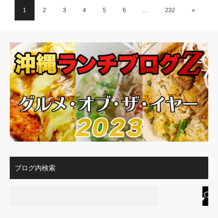
1
2
3
4
5
6
…
232
»
ブログ内検索