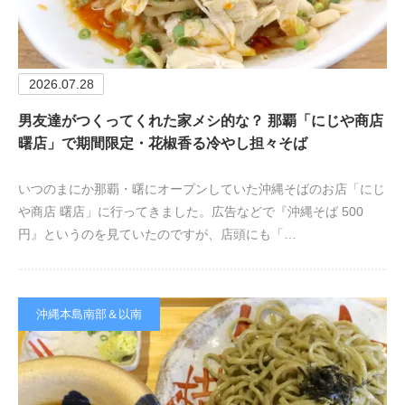
2026.07.28
男友達がつくってくれた家メシ的な？ 那覇「にじや商店
曙店」で期間限定・花椒香る冷やし担々そば
いつのまにか那覇・曙にオープンしていた沖縄そばのお店「にじ
や商店 曙店」に行ってきました。広告などで『沖縄そば 500
円』というのを見ていたのですが、店頭にも「…
沖縄本島南部＆以南