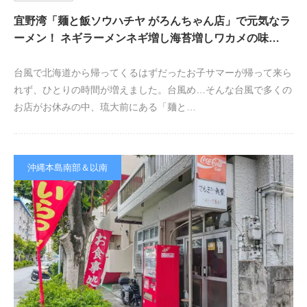
宜野湾「麺と飯ソウハチヤ がろんちゃん店」で元気なラ
ーメン！ ネギラーメンネギ増し海苔増しワカメの味…
台風で北海道から帰ってくるはずだったお子サマーが帰って来ら
れず、ひとりの時間が増えました。台風め…そんな台風で多くの
お店がお休みの中、琉大前にある「麺と…
沖縄本島南部＆以南