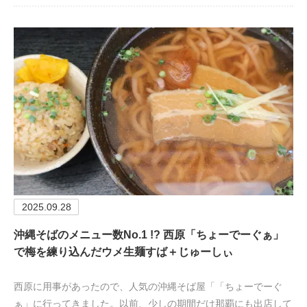
2025.09.28
沖縄そばのメニュー数No.1 !? 西原「ちょーでーぐぁ」
で梅を練り込んだウメ生麺すば＋じゅーしぃ
西原に用事があったので、人気の沖縄そば屋「「ちょーでーぐ
ぁ」に行ってきました。以前、少しの期間だけ那覇にも出店して