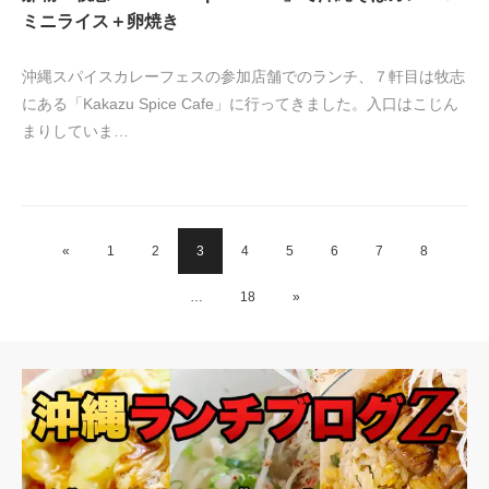
ミニライス＋卵焼き
沖縄スパイスカレーフェスの参加店舗でのランチ、７軒目は牧志
にある「Kakazu Spice Cafe」に行ってきました。入口はこじん
まりしていま…
«
1
2
3
4
5
6
7
8
…
18
»