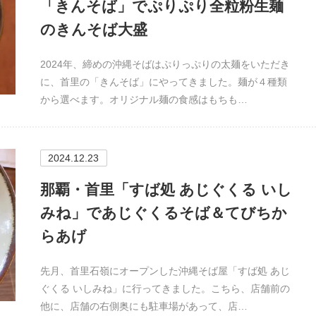
「きんそば」でぷりぷり全粒粉生麺
のきんそば大盛
2024年、締めの沖縄そばはぷりっぷりの太麺をいただき
に、首里の「きんそば」にやってきました。麺が４種類
から選べます。オリジナル麺の食感はもちも…
2024.12.23
那覇・首里「すば処 あじぐくる いし
みね」であじぐくるそば＆てびちか
らあげ
先月、首里石嶺にオープンした沖縄そば屋「すば処 あじ
ぐくる いしみね」に行ってきました。こちら、店舗前の
他に、店舗の右側奥にも駐車場があって、店…