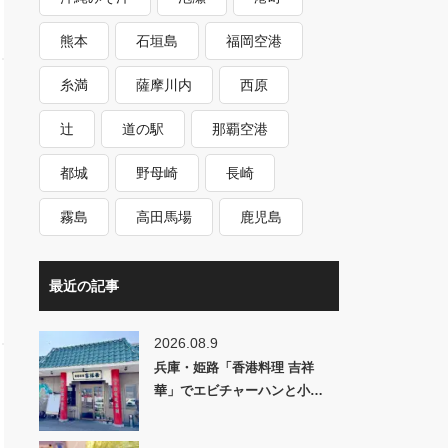
熊本
石垣島
福岡空港
糸満
薩摩川内
西原
辻
道の駅
那覇空港
都城
野母崎
長崎
霧島
高田馬場
鹿児島
最近の記事
2026.08.9
兵庫・姫路「香港料理 吉祥
華」でエビチャーハンと小…