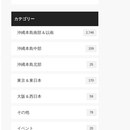
カテゴリー
沖縄本島南部＆以南
2,748
沖縄本島中部
159
沖縄本島北部
25
東京＆東日本
170
大阪＆西日本
59
その他
78
イベント
20