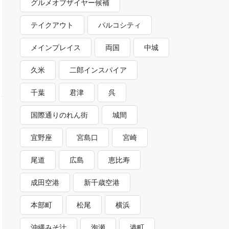
グルメオブザイヤー候補
テイクアウト
パルコシティ
メインプレイス
両国
中城
久米
二郎インスパイア
千葉
君津
呉
国際通りのれん街
城間
宜野座
宮島口
宮崎
尾道
広島
恵比寿
成田空港
新千歳空港
本部町
松尾
横浜
沖縄みそ汁
泡瀬
港町