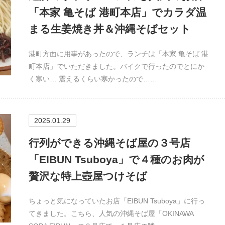
「本家 亀そば 港町本店」でカラダ温
まる生姜焼き丼＆沖縄そばセット
港町方面に用事があったので、ランチは「本家 亀そば 港
町本店」でいただきました。バイクで行ったのでとにか
く寒い… 震えるくらい寒かったので……
2025.01.29
行列ができる沖縄そば屋の３号店
「EIBUN Tsuboya」で４種のお肉が
贅沢な特上壺屋つけそば
ちょっと気になっていたお店「EIBUN Tsuboya」に行っ
てきました。こちら、人気の沖縄そば屋「OKINAWA