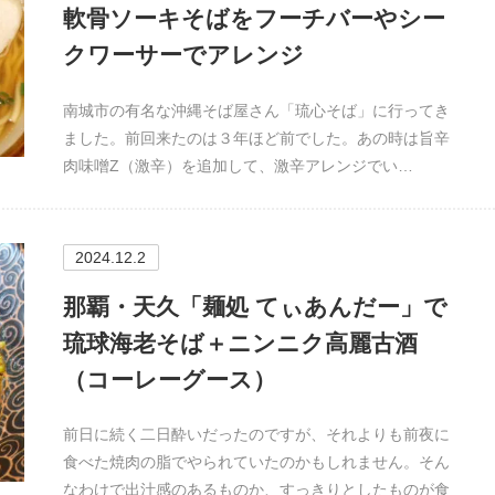
軟骨ソーキそばをフーチバーやシー
クワーサーでアレンジ
南城市の有名な沖縄そば屋さん「琉心そば」に行ってき
ました。前回来たのは３年ほど前でした。あの時は旨辛
肉味噌Z（激辛）を追加して、激辛アレンジでい…
2024.12.2
那覇・天久「麺処 てぃあんだー」で
琉球海老そば＋ニンニク高麗古酒
（コーレーグース）
前日に続く二日酔いだったのですが、それよりも前夜に
食べた焼肉の脂でやられていたのかもしれません。そん
なわけで出汁感のあるものか、すっきりとしたものが食