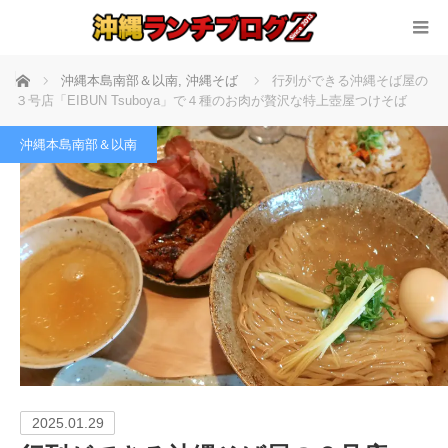
ホーム
沖縄本島南部＆以南
,
沖縄そば
行列ができる沖縄そば屋の
３号店「EIBUN Tsuboya」で４種のお肉が贅沢な特上壺屋つけそば
沖縄本島南部＆以南
2025.01.29