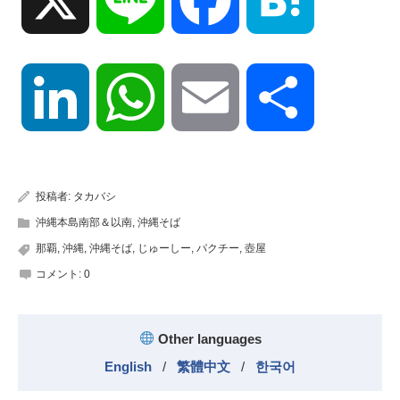
LinkedIn
WhatsApp
Email
共
有
投稿者:
タカバシ
沖縄本島南部＆以南
,
沖縄そば
那覇
,
沖縄
,
沖縄そば
,
じゅーしー
,
パクチー
,
壺屋
コメント:
0
Other languages
English
/
繁體中文
/
한국어