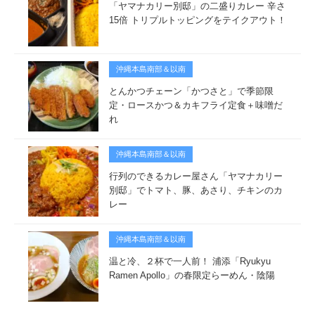
「ヤマナカリー別邸」の二盛りカレー 辛さ
15倍 トリプルトッピングをテイクアウト！
沖縄本島南部＆以南
とんかつチェーン「かつさと」で季節限
定・ロースかつ＆カキフライ定食＋味噌だ
れ
沖縄本島南部＆以南
行列のできるカレー屋さん「ヤマナカリー
別邸」でトマト、豚、あさり、チキンのカ
レー
沖縄本島南部＆以南
温と冷、２杯で一人前！ 浦添「Ryukyu
Ramen Apollo」の春限定らーめん・陰陽