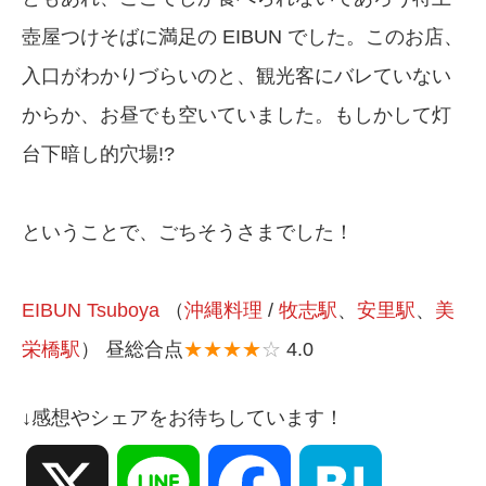
壺屋つけそばに満足の EIBUN でした。このお店、
入口がわかりづらいのと、観光客にバレていない
からか、お昼でも空いていました。もしかして灯
台下暗し的穴場!?
ということで、ごちそうさまでした！
EIBUN Tsuboya
（
沖縄料理
/
牧志駅
、
安里駅
、
美
栄橋駅
） 昼総合点
★★★★
☆
4.0
↓感想やシェアをお待ちしています！
X
Line
Facebook
Hatena