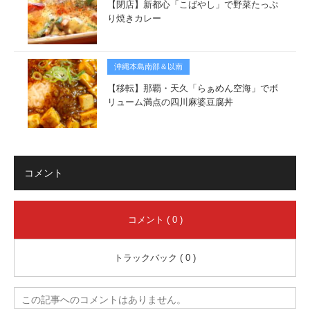
【閉店】新都心「こばやし」で野菜たっぷ
り焼きカレー
沖縄本島南部＆以南
【移転】那覇・天久「らぁめん空海」でボ
リューム満点の四川麻婆豆腐丼
コメント
コメント ( 0 )
トラックバック ( 0 )
この記事へのコメントはありません。