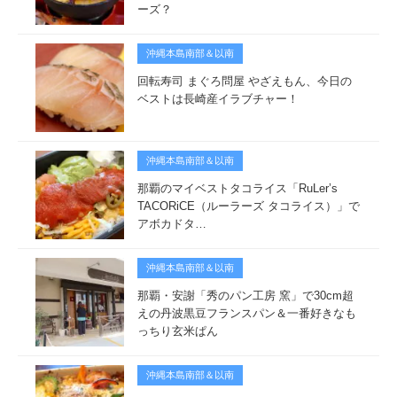
ーズ？
沖縄本島南部＆以南
回転寿司 まぐろ問屋 やざえもん、今日の
ベストは長崎産イラブチャー！
沖縄本島南部＆以南
那覇のマイベストタコライス「RuLer’s
TACORiCE（ルーラーズ タコライス）」で
アボカドタ…
沖縄本島南部＆以南
那覇・安謝「秀のパン工房 窯」で30cm超
えの丹波黒豆フランスパン＆一番好きなも
っちり玄米ぱん
沖縄本島南部＆以南