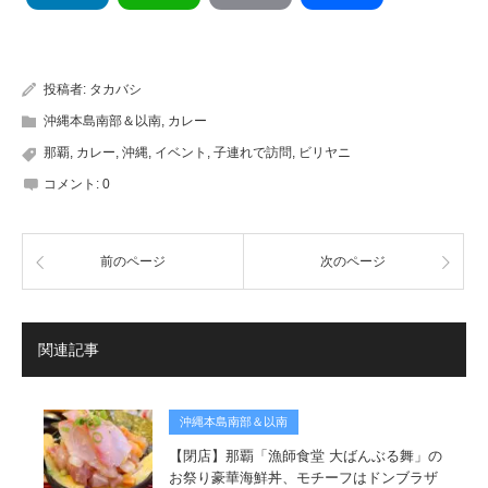
有
投稿者:
タカバシ
沖縄本島南部＆以南
,
カレー
那覇
,
カレー
,
沖縄
,
イベント
,
子連れで訪問
,
ビリヤニ
コメント:
0
前のページ
次のページ
関連記事
沖縄本島南部＆以南
【閉店】那覇「漁師食堂 大ばんぶる舞」の
お祭り豪華海鮮丼、モチーフはドンブラザ