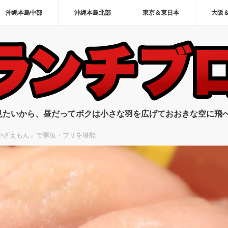
沖縄本島中部
沖縄本島北部
東京＆東日本
大阪
見たいから、昼だってボクは小さな羽を広げておおきな空に飛
やざえもん」で寒魚・ブリを堪能