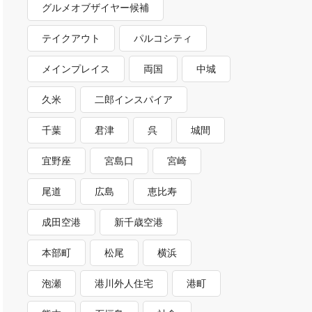
グルメオブザイヤー候補
テイクアウト
パルコシティ
メインプレイス
両国
中城
久米
二郎インスパイア
千葉
君津
呉
城間
宜野座
宮島口
宮崎
尾道
広島
恵比寿
成田空港
新千歳空港
本部町
松尾
横浜
泡瀬
港川外人住宅
港町