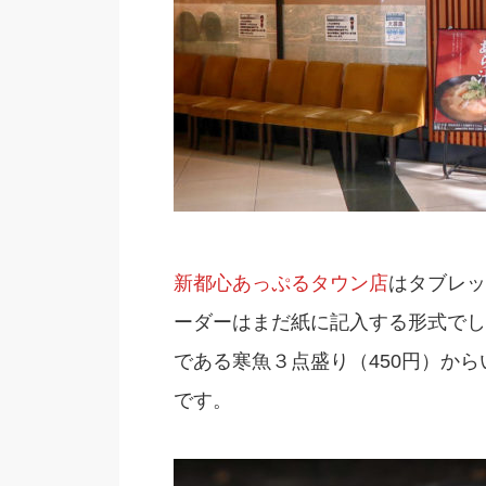
新都心あっぷるタウン店
はタブレッ
ーダーはまだ紙に記入する形式でし
である寒魚３点盛り（450円）か
です。