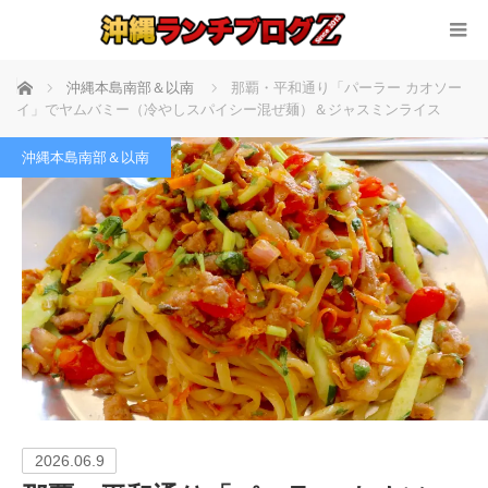
ホーム
沖縄本島南部＆以南
那覇・平和通り「パーラー カオソー
イ」でヤムバミー（冷やしスパイシー混ぜ麺）＆ジャスミンライス
沖縄本島南部＆以南
2026.06.9