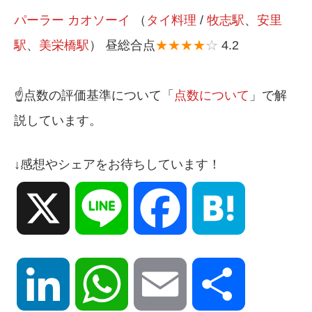
パーラー カオソーイ
（
タイ料理
/
牧志駅
、
安里
駅
、
美栄橋駅
） 昼総合点
★★★★
☆
4.2
☝️点数の評価基準について「
点数について
」で解
説しています。
↓感想やシェアをお待ちしています！
X
Line
Facebook
Hatena
LinkedIn
WhatsApp
Email
共