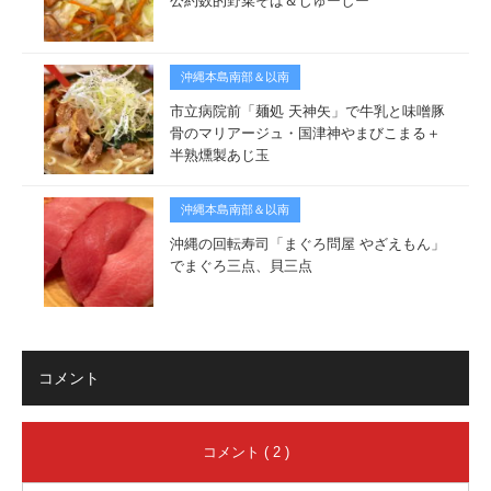
公約数的野菜そば＆じゅーしー
沖縄本島南部＆以南
市立病院前「麺処 天神矢」で牛乳と味噌豚
骨のマリアージュ・国津神やまびこまる＋
半熟燻製あじ玉
沖縄本島南部＆以南
沖縄の回転寿司「まぐろ問屋 やざえもん」
でまぐろ三点、貝三点
コメント
コメント ( 2 )