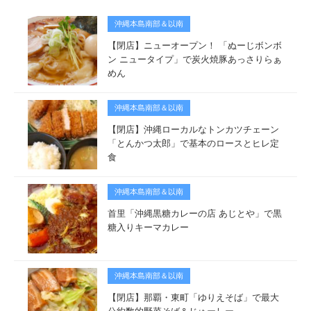
沖縄本島南部＆以南
【閉店】ニューオープン！ 「ぬーじボンボ
ン ニュータイプ」で炭火焼豚あっさりらぁ
めん
沖縄本島南部＆以南
【閉店】沖縄ローカルなトンカツチェーン
「とんかつ太郎」で基本のロースとヒレ定
食
沖縄本島南部＆以南
首里「沖縄黒糖カレーの店 あじとや」で黒
糖入りキーマカレー
沖縄本島南部＆以南
【閉店】那覇・東町「ゆりえそば」で最大