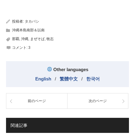
有
投稿者:
タカバシ
沖縄本島南部＆以南
那覇
,
沖縄
,
まぜそば
,
牧志
コメント:
3
Other languages
English
/
繁體中文
/
한국어
前のページ
次のページ
関連記事