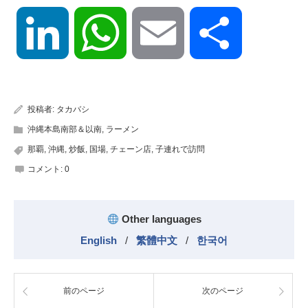
LinkedIn
WhatsApp
Email
共
有
投稿者:
タカバシ
沖縄本島南部＆以南
,
ラーメン
那覇
,
沖縄
,
炒飯
,
国場
,
チェーン店
,
子連れで訪問
コメント:
0
Other languages
English
/
繁體中文
/
한국어
前のページ
次のページ