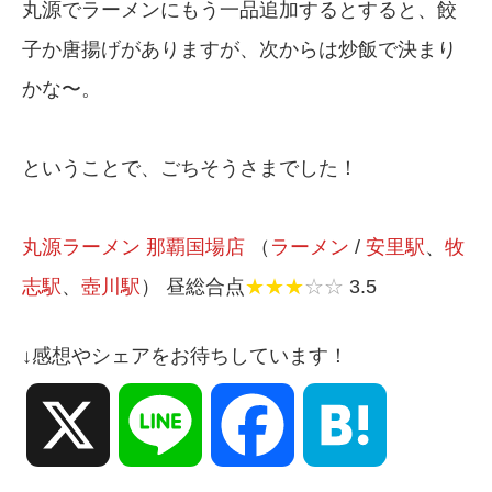
丸源でラーメンにもう一品追加するとすると、餃
子か唐揚げがありますが、次からは炒飯で決まり
かな〜。
ということで、ごちそうさまでした！
丸源ラーメン 那覇国場店
（
ラーメン
/
安里駅
、
牧
志駅
、
壺川駅
） 昼総合点
★★★
☆☆
3.5
↓感想やシェアをお待ちしています！
X
Line
Facebook
Hatena