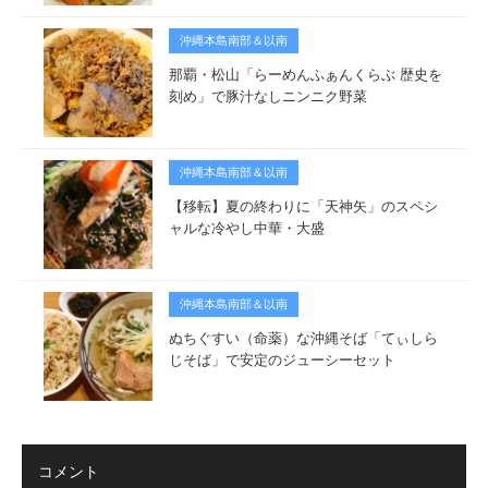
沖縄本島南部＆以南
那覇・松山「らーめんふぁんくらぶ 歴史を
刻め」で豚汁なしニンニク野菜
沖縄本島南部＆以南
【移転】夏の終わりに「天神矢」のスペシ
ャルな冷やし中華・大盛
沖縄本島南部＆以南
ぬちぐすい（命薬）な沖縄そば「てぃしら
じそば」で安定のジューシーセット
コメント