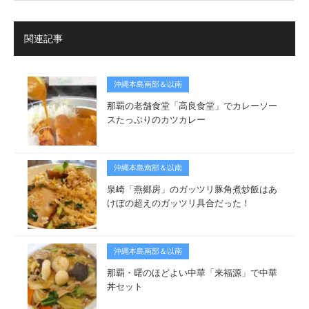
関連記事
沖縄本島南部＆以南
那覇の老舗食堂「高良食堂」でカレーソー
スたっぷりのカツカレー
沖縄本島南部＆以南
泉崎「燕郷房」のガッツリ豚角煮炒飯はあ
けぼの超えのガッツリ具合だった！
沖縄本島南部＆以南
那覇・曙のほどよい中華「来福源」で中華
丼セット