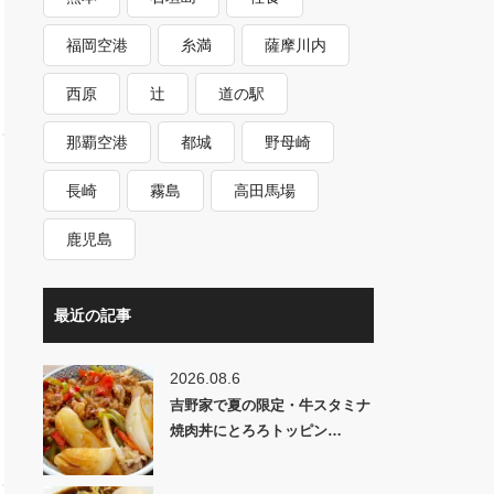
福岡空港
糸満
薩摩川内
西原
辻
道の駅
那覇空港
都城
野母崎
長崎
霧島
高田馬場
鹿児島
最近の記事
2026.08.6
吉野家で夏の限定・牛スタミナ
焼肉丼にとろろトッピン…