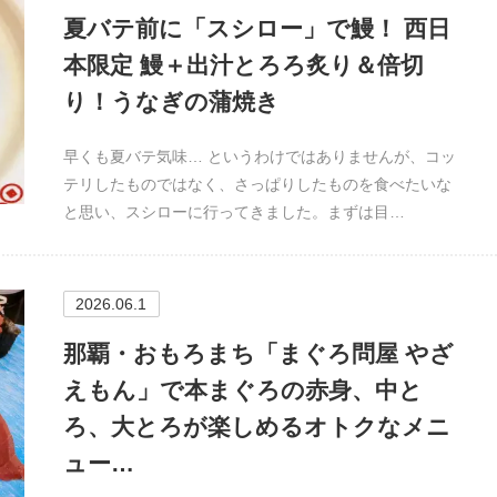
夏バテ前に「スシロー」で鰻！ 西日
本限定 鰻＋出汁とろろ炙り＆倍切
り！うなぎの蒲焼き
早くも夏バテ気味… というわけではありませんが、コッ
テリしたものではなく、さっぱりしたものを食べたいな
と思い、スシローに行ってきました。まずは目…
2026.06.1
那覇・おもろまち「まぐろ問屋 やざ
えもん」で本まぐろの赤身、中と
ろ、大とろが楽しめるオトクなメニ
ュー…