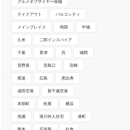
グルメオブザイヤー候補
テイクアウト
パルコシティ
メインプレイス
両国
中城
久米
二郎インスパイア
千葉
君津
呉
城間
宜野座
宮島口
宮崎
尾道
広島
恵比寿
成田空港
新千歳空港
本部町
松尾
横浜
泡瀬
港川外人住宅
港町
熊本
石垣島
社食