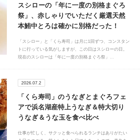
スシローの「年に一度の別格まぐろ
祭」、赤しゃりでいただく厳選天然
本鮪中とろは確かに別格だった！
「スシロー」と「くら寿司」は月に1回ずつ、コンスタン
トに行っている気がしますが、この日はスシローの日。
現在のスシローは「年に一度の別格まぐろ祭」…
2026.07.2
「くら寿司」のうなぎとまぐろフェ
アで浜名湖産特上うなぎ＆特大切り
うなぎ＆うな玉を食べ比べ
仕事が忙しく、サクッと食べられるランチはありがたい