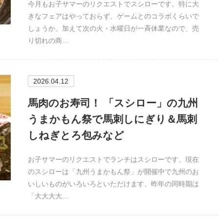
今月もお子サマーのリクエストでスシローです。特に大
きなフェアはやっておらず、ゲームとのコラボくらいで
しょうか。加えて次の火・水曜日が一斉休業なので、売
り切れの商…
2026.04.12
馬肉のお寿司！ 「スシロー」の九州
うまかもん祭で馬刺しにぎり＆馬刺
しねぎとろ包みなど
お子サマーのリクエストでランチはスシローです。現在
のスシローは「九州うまかもん祭」が開催中で九州のお
いしいものがいろいろといただけます。昨年の同時期は
「大大大大…