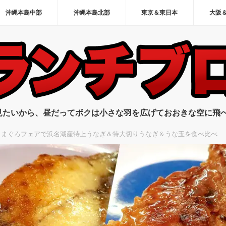
沖縄本島中部
沖縄本島北部
東京＆東日本
大阪
見たいから、昼だってボクは小さな羽を広げておおきな空に飛
とまぐろフェアで浜名湖産特上うなぎ＆特大切りうなぎ＆うな玉を食べ比べ