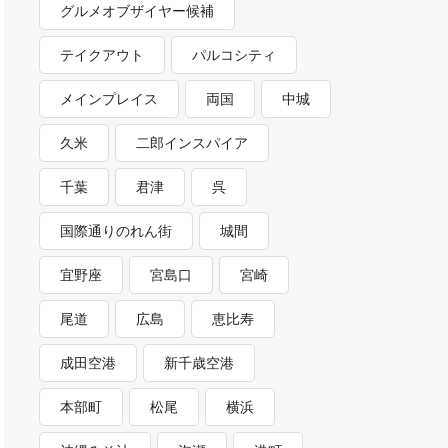
グルメオブザイヤー候補
テイクアウト
パルコシティ
メインプレイス
両国
中城
久米
二郎インスパイア
千葉
君津
呉
国際通りのれん街
城間
宜野座
宮島口
宮崎
尾道
広島
恵比寿
成田空港
新千歳空港
本部町
松尾
横浜