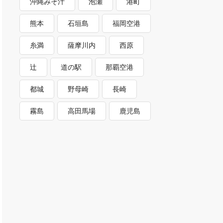
沖縄みそ汁
泡瀬
港町
熊本
石垣島
福岡空港
糸満
薩摩川内
西原
辻
道の駅
那覇空港
都城
野母崎
長崎
霧島
高田馬場
鹿児島