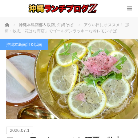
ホーム
沖縄本島南部＆以南
,
沖縄そば
アツい日にオススメ！ 那
覇・牧志「花はな商店」でゴールデンラッキーな冷レモンそば
沖縄本島南部＆以南
2026.07.1