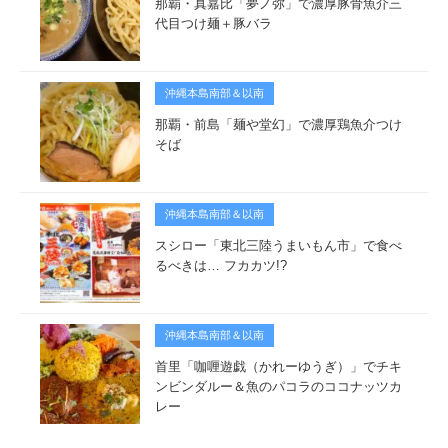
那覇・真嘉比「夢ノ弥」で濃厚豚骨魚介三
代目つけ麺＋豚バラ
沖縄本島南部＆以南
那覇・前島「麺や堂幻」で濃厚鶏魚介つけ
そば
沖縄本島南部＆以南
スシロー「東北三陸うまいもん市」で食べ
るべきは… フカカツ!?
沖縄本島南部＆以南
首里「咖喱遊戯（かれーゆうぎ）」でチキ
ンビンダルー＆魚のパコラのココナッツカ
レー