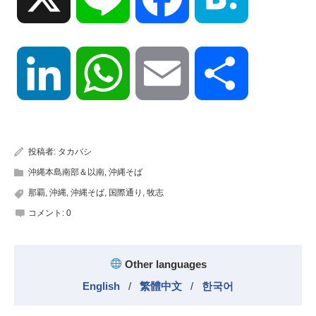
LinkedIn
WhatsApp
Email
共
有
投稿者:
タカバシ
沖縄本島南部＆以南
,
沖縄そば
那覇
,
沖縄
,
沖縄そば
,
国際通り
,
牧志
コメント:
0
Other languages
English
/
繁體中文
/
한국어