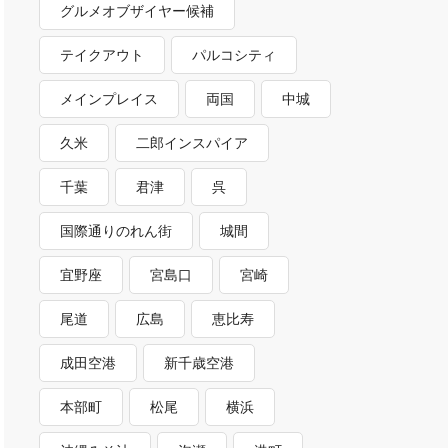
グルメオブザイヤー候補
テイクアウト
パルコシティ
メインプレイス
両国
中城
久米
二郎インスパイア
千葉
君津
呉
国際通りのれん街
城間
宜野座
宮島口
宮崎
尾道
広島
恵比寿
成田空港
新千歳空港
本部町
松尾
横浜