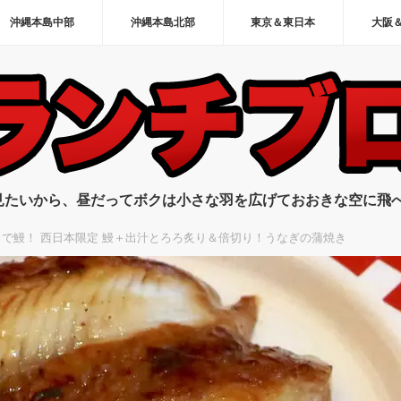
沖縄本島中部
沖縄本島北部
東京＆東日本
大阪
見たいから、昼だってボクは小さな羽を広げておおきな空に飛
で鰻！ 西日本限定 鰻＋出汁とろろ炙り＆倍切り！うなぎの蒲焼き