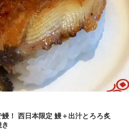
鰻！ 西日本限定 鰻＋出汁とろろ炙
焼き