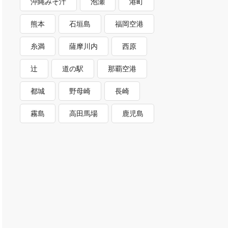
沖縄みそ汁
泡瀬
港町
熊本
石垣島
福岡空港
糸満
薩摩川内
西原
辻
道の駅
那覇空港
都城
野母崎
長崎
霧島
高田馬場
鹿児島