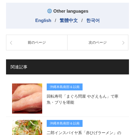
Other languages
English
/
繁體中文
/
한국어
前のページ
次のページ
関連記事
沖縄本島南部＆以南
回転寿司「まぐろ問屋 やざえもん」で寒
魚・ブリを堪能
沖縄本島南部＆以南
二郎インスパイヤ系「赤ひげラーメン」の