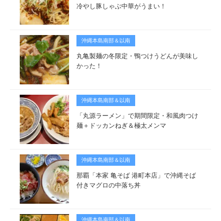
冷やし豚しゃぶ中華がうまい！
沖縄本島南部＆以南
丸亀製麺の冬限定・鴨つけうどんが美味し
かった！
沖縄本島南部＆以南
「丸源ラーメン」で期間限定・和風肉つけ
麺＋ドッカンねぎ＆極太メンマ
沖縄本島南部＆以南
那覇「本家 亀そば 港町本店」で沖縄そば
付きマグロの中落ち丼
沖縄本島南部＆以南