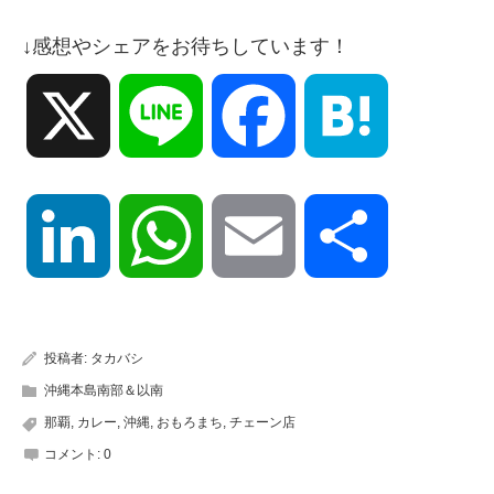
↓感想やシェアをお待ちしています！
X
Line
Facebook
Hatena
LinkedIn
WhatsApp
Email
共
有
投稿者:
タカバシ
沖縄本島南部＆以南
那覇
,
カレー
,
沖縄
,
おもろまち
,
チェーン店
コメント:
0