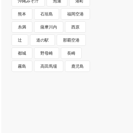
沖縄みそ汁
泡瀬
港町
熊本
石垣島
福岡空港
糸満
薩摩川内
西原
辻
道の駅
那覇空港
都城
野母崎
長崎
霧島
高田馬場
鹿児島