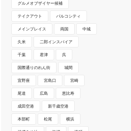
グルメオブザイヤー候補
テイクアウト
パルコシティ
メインプレイス
両国
中城
久米
二郎インスパイア
千葉
君津
呉
国際通りのれん街
城間
宜野座
宮島口
宮崎
尾道
広島
恵比寿
成田空港
新千歳空港
本部町
松尾
横浜