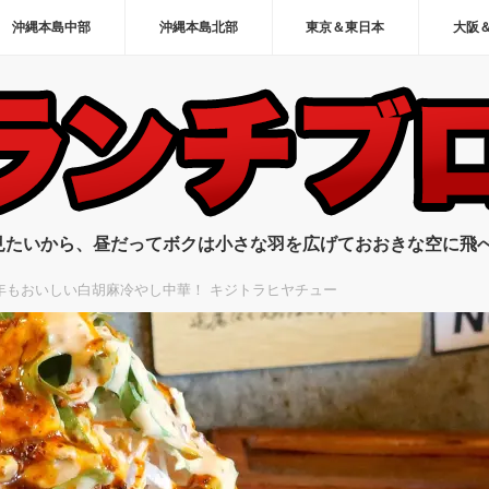
沖縄本島中部
沖縄本島北部
東京＆東日本
大阪
見たいから、昼だってボクは小さな羽を広げておおきな空に飛
年もおいしい白胡麻冷やし中華！ キジトラヒヤチュー