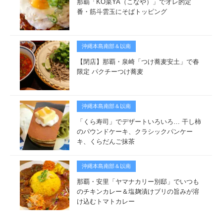
那覇「KO菜YA（こなや）」でオレ的定
番・筋斗雲玉にそばトッピング
沖縄本島南部＆以南
【閉店】那覇・泉崎「つけ蕎麦安土」で春
限定 パクチーつけ蕎麦
沖縄本島南部＆以南
「くら寿司」でデザートいろいろ… 干し柿
のパウンドケーキ、クラシックパンケー
キ、くらだんご抹茶
沖縄本島南部＆以南
那覇・安里「ヤマナカリー別邸」でいつも
のチキンカレー＆塩麹漬けブリの旨みが溶
け込むトマトカレー