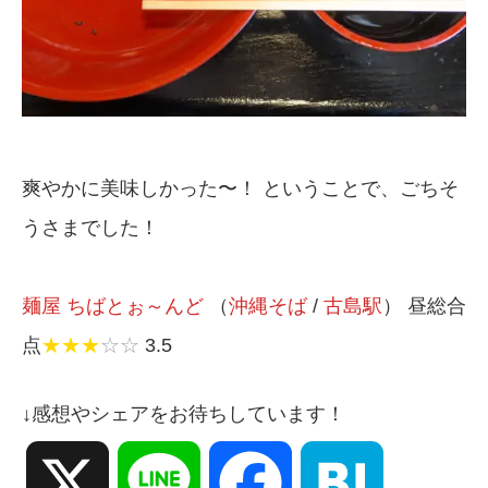
爽やかに美味しかった〜！ ということで、ごちそ
うさまでした！
麺屋 ちばとぉ～んど
（
沖縄そば
/
古島駅
） 昼総合
点
★★★
☆☆
3.5
↓感想やシェアをお待ちしています！
X
Line
Facebook
Hatena