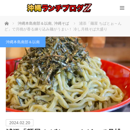
ホーム
沖縄本島南部＆以南
,
沖縄そば
浦添「麺屋 ちばとぉ～ん
ど」で月桃が香る練り込み麺がうまい！ 冷し月桃そば大盛り
沖縄本島南部＆以南
2024.02.20