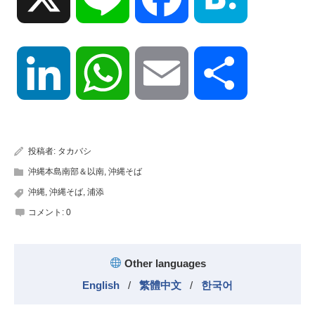
LinkedIn
WhatsApp
Email
共
有
投稿者:
タカバシ
沖縄本島南部＆以南
,
沖縄そば
沖縄
,
沖縄そば
,
浦添
コメント:
0
Other languages
English
/
繁體中文
/
한국어