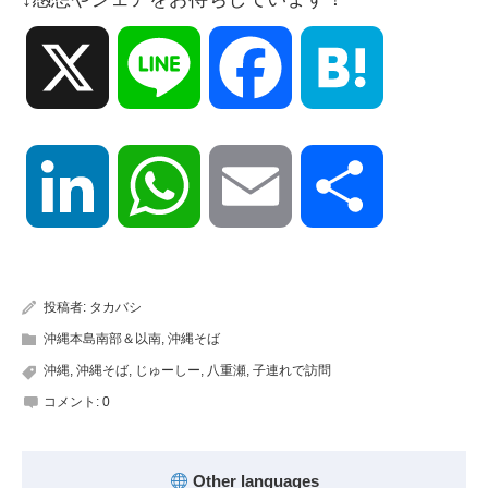
X
Line
Facebook
Hatena
LinkedIn
WhatsApp
Email
共
有
投稿者:
タカバシ
沖縄本島南部＆以南
,
沖縄そば
沖縄
,
沖縄そば
,
じゅーしー
,
八重瀬
,
子連れで訪問
コメント:
0
Other languages