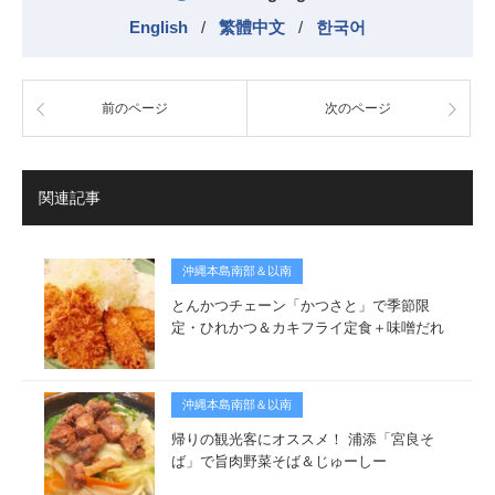
English
/
繁體中文
/
한국어
前のページ
次のページ
関連記事
沖縄本島南部＆以南
とんかつチェーン「かつさと」で季節限
定・ひれかつ＆カキフライ定食＋味噌だれ
沖縄本島南部＆以南
帰りの観光客にオススメ！ 浦添「宮良そ
ば」で旨肉野菜そば＆じゅーしー