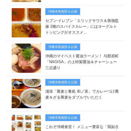
沖縄本島南部＆以南
セブン-イレブン「エリックサウス＆魯珈監
修 2種のスパイスカレー」にはヨーグルト
トッピングがオススメ…
沖縄本島南部＆以南
沖縄のマイベスト醤油ラーメン！ 与那原町
「NAGISA」の上特製醤油＆チャーシュー
三点盛り
沖縄本島南部＆以南
浦添「蕎麦と肴処 和ノ実」でカレーつけ蕎
麦＆ざる蕎麦をダブルでいただく
沖縄本島南部＆以南
これぞ沖縄食堂！ メニュー豊富な「我如古