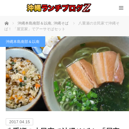
ホーム
沖縄本島南部＆以南
,
沖縄そば
八重瀬の古民家で沖縄そ
ば！ 「屋宜家」でアーサそばセット
沖縄本島南部＆以南
2017.04.15