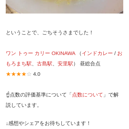
ということで、ごちそうさまでした！
ワン トゥー カリー OKINAWA
（
インドカレー
/
お
もろまち駅
、
古島駅
、
安里駅
） 昼総合点
★★★★
☆
4.0
☝️点数の評価基準について「
点数について
」で解
説しています。
↓感想やシェアをお待ちしています！