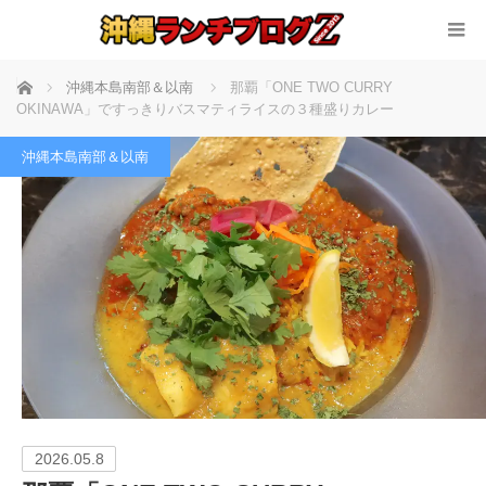
ホーム
沖縄本島南部＆以南
那覇「ONE TWO CURRY
OKINAWA」ですっきりバスマティライスの３種盛りカレー
沖縄本島南部＆以南
2026.05.8