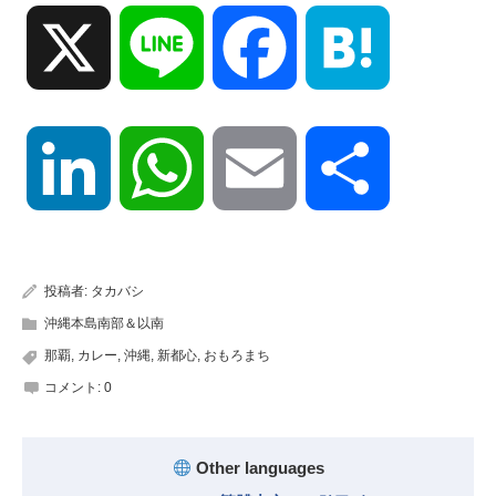
X
Line
Facebook
Hatena
LinkedIn
WhatsApp
Email
共
有
投稿者:
タカバシ
沖縄本島南部＆以南
那覇
,
カレー
,
沖縄
,
新都心
,
おもろまち
コメント:
0
Other languages