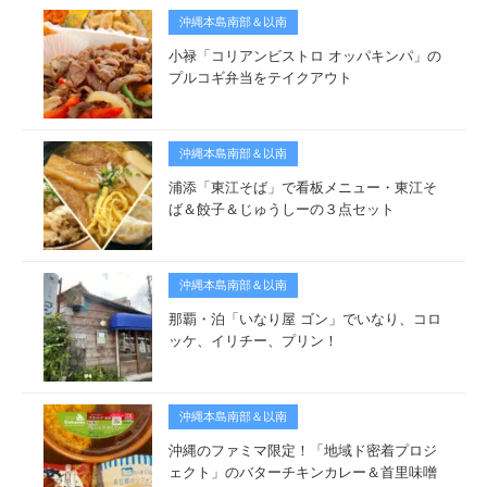
沖縄本島南部＆以南
小禄「コリアンビストロ オッパキンパ」の
プルコギ弁当をテイクアウト
沖縄本島南部＆以南
浦添「東江そば」で看板メニュー・東江そ
ば＆餃子＆じゅうしーの３点セット
沖縄本島南部＆以南
那覇・泊「いなり屋 ゴン」でいなり、コロ
ッケ、イリチー、プリン！
沖縄本島南部＆以南
沖縄のファミマ限定！「地域ド密着プロジ
ェクト」のバターチキンカレー＆首里味噌