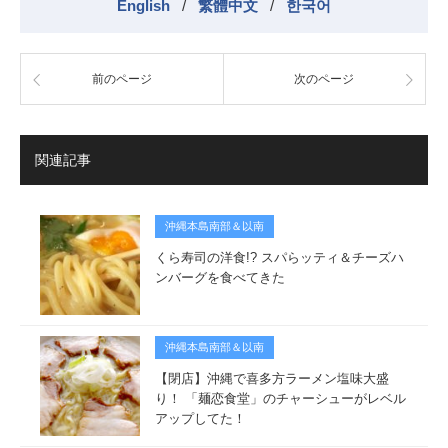
English
/
繁體中文
/
한국어
前のページ
次のページ
関連記事
沖縄本島南部＆以南
くら寿司の洋食!? スパらッティ＆チーズハ
ンバーグを食べてきた
沖縄本島南部＆以南
【閉店】沖縄で喜多方ラーメン塩味大盛
り！ 「麺恋食堂」のチャーシューがレベル
アップしてた！