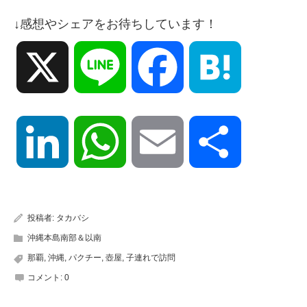
↓感想やシェアをお待ちしています！
X
Line
Facebook
Hatena
LinkedIn
WhatsApp
Email
共
有
投稿者:
タカバシ
沖縄本島南部＆以南
那覇
,
沖縄
,
パクチー
,
壺屋
,
子連れで訪問
コメント:
0