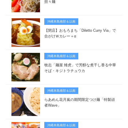
担々麺
沖縄本島南部＆以南
【閉店】おもろまち「Diletto Curry Via」で
合がけＷカレー＋α
沖縄本島南部＆以南
牧志「麺屋 雉虎」で芳醇な煮干し香る中華
そば・キジトラチュウカ
沖縄本島南部＆以南
らあめん花月嵐の期間限定つけ麺「特製頑
者Wave」
沖縄本島南部＆以南