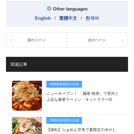
Other languages
English
/
繁體中文
/
한국어
前のページ
次のページ
関連記事
沖縄本島南部＆以南
ニューオープン！ 「麺屋 雉虎」で意外と
上品な麻婆ラーメン・キジトラマー坊
沖縄本島南部＆以南
【移転】らぁめん空海で夏限定の冷やし