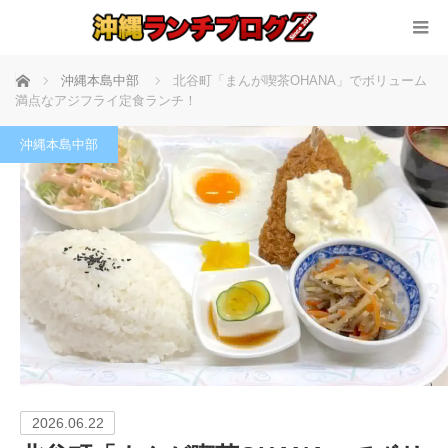
ホーム
沖縄本島中部
北谷町「まんが喫茶OHANA」でボリューム
満点なアジフライ定食ランチ！
沖縄本島中部
2026.06.22