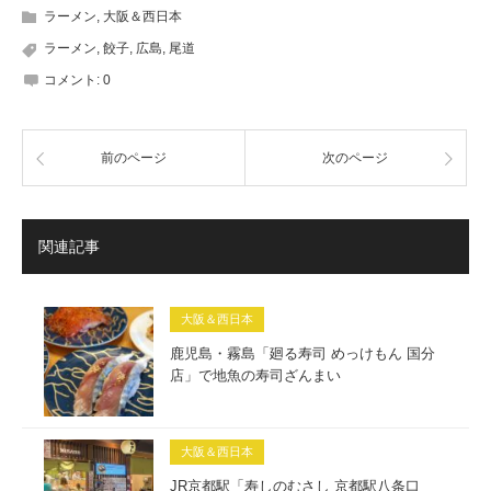
ラーメン
,
大阪＆西日本
ラーメン
,
餃子
,
広島
,
尾道
コメント:
0
前のページ
次のページ
関連記事
大阪＆西日本
鹿児島・霧島「廻る寿司 めっけもん 国分
店」で地魚の寿司ざんまい
大阪＆西日本
JR京都駅「寿しのむさし 京都駅八条口