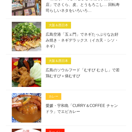
店」でさくら、皮、とうもろこし… 回転寿
司らしいネタをいろいろ…
大阪＆西日本
広島空港「五ェ門」でネギたっぷりなお好
み焼き・ネギデラックス（イカ天・シソ・
ネギ）
大阪＆西日本
広島のソウルフード「むすび むさし」で若
鶏むすび＋俵むすび
カレー
愛媛・宇和島「CURRY＆COFFEE チャン
ドラ」でエビカレー
ラーメン