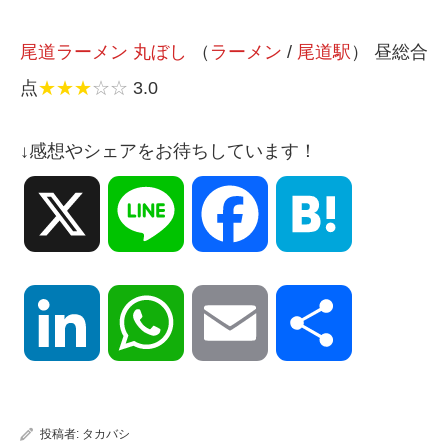
尾道ラーメン 丸ぼし
（
ラーメン
/
尾道駅
） 昼総合
点
★★★
☆☆
3.0
↓感想やシェアをお待ちしています！
X
Line
Facebook
Hatena
LinkedIn
WhatsApp
Email
共
有
投稿者:
タカバシ