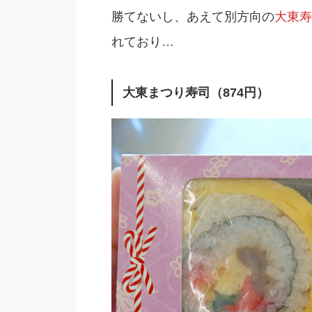
勝てないし、あえて別方向の
大東寿
れており…
大東まつり寿司（874円）