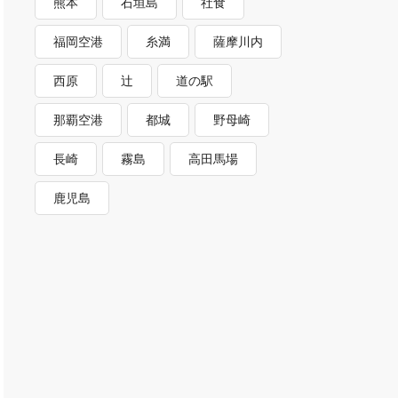
熊本
石垣島
社食
福岡空港
糸満
薩摩川内
西原
辻
道の駅
那覇空港
都城
野母崎
長崎
霧島
高田馬場
鹿児島