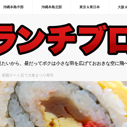
沖縄本島中部
沖縄本島北部
東京＆東日本
大阪
見たいから、昼だってボクは小さな羽を広げておおきな空に飛
タ 那覇ゲート店で大東まつり寿司