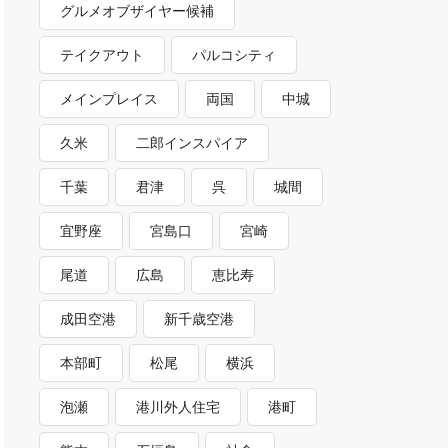
グルメオブザイヤー候補
テイクアウト
パルコシティ
メインプレイス
両国
中城
久米
二郎インスパイア
千葉
君津
呉
城間
宜野座
宮島口
宮崎
尾道
広島
恵比寿
成田空港
新千歳空港
本部町
松尾
横浜
泡瀬
港川外人住宅
港町