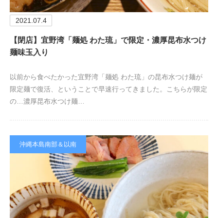
2021.07.4
【閉店】宜野湾「麺処 わた琉」で限定・濃厚昆布水つけ
麺味玉入り
以前から食べたかった宜野湾「麺処 わた琉」の昆布水つけ麺が
限定麺で復活、ということで早速行ってきました。こちらが限定
の…濃厚昆布水つけ麺…
沖縄本島南部＆以南