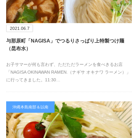
2021.06.7
与那原町「NAGISA」でつるりさっぱり上特製つけ麺
（昆布水）
お子サマーが何も言わず、ただただラーメンを食べきるお店
「NAGISA OKINAWAN RAMEN.（ナギサ オキナワ ラーメン）」
に行ってきました。11:30…
沖縄本島南部＆以南