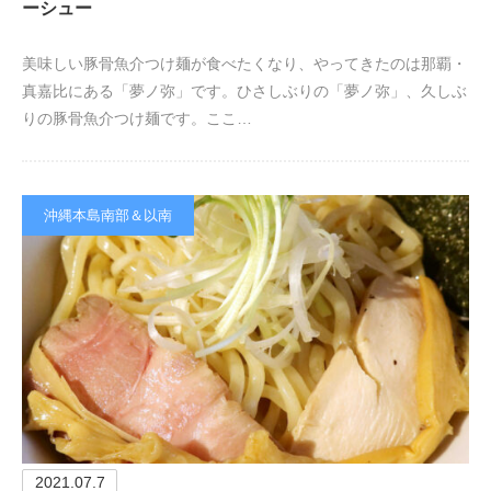
ーシュー
美味しい豚骨魚介つけ麺が食べたくなり、やってきたのは那覇・
真嘉比にある「夢ノ弥」です。ひさしぶりの「夢ノ弥」、久しぶ
りの豚骨魚介つけ麺です。ここ…
沖縄本島南部＆以南
2021.07.7