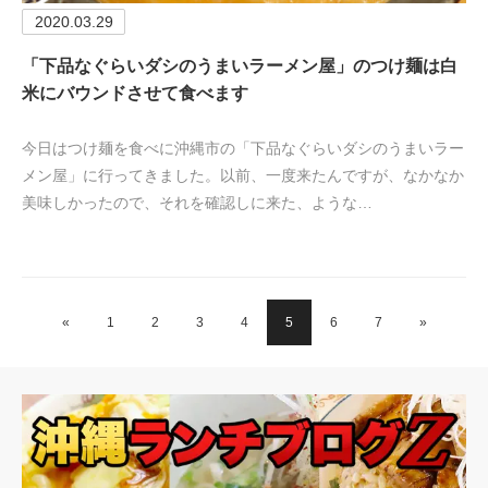
2020.03.29
「下品なぐらいダシのうまいラーメン屋」のつけ麺は白
米にバウンドさせて食べます
今日はつけ麺を食べに沖縄市の「下品なぐらいダシのうまいラー
メン屋」に行ってきました。以前、一度来たんですが、なかなか
美味しかったので、それを確認しに来た、ような…
«
1
2
3
4
5
6
7
»