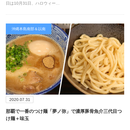
日は10月31日、ハロウィー…
沖縄本島南部＆以南
2020.07.31
那覇で一番のつけ麺「夢ノ弥」で濃厚豚骨魚介三代目つ
け麺＋味玉