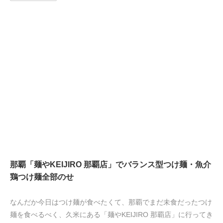
那覇「麺やKEIJIRO 那覇店」でバランス型つけ麺・魚介
鶏つけ麺全部のせ
なんだか今日はつけ麺が食べたくて、那覇でまだ未食だったつけ
麺を食べるべく、久米にある「麺やKEIJIRO 那覇店」に行ってき