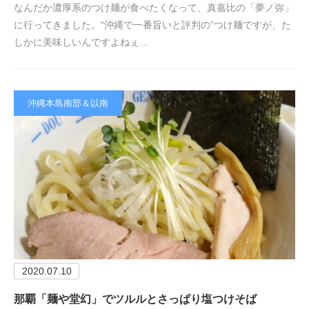
なんだか濃厚系のつけ麺が食べたくなって、真嘉比の「夢ノ弥」
に行ってきました。“沖縄で一番旨いと評判の”つけ麺ですが、た
しかに美味しいんですよねぇ…
沖縄本島南部＆以南
2020.07.10
那覇「麺や堂幻」でツルルとさっぱり塩つけそば