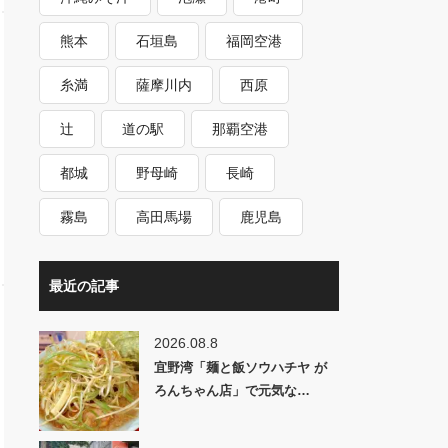
熊本
石垣島
福岡空港
糸満
薩摩川内
西原
辻
道の駅
那覇空港
都城
野母崎
長崎
霧島
高田馬場
鹿児島
最近の記事
2026.08.8
宜野湾「麺と飯ソウハチヤ が
ろんちゃん店」で元気な…