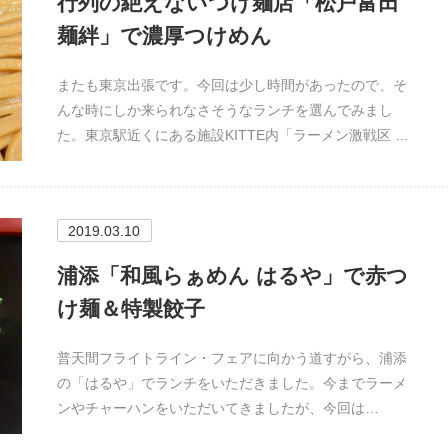
行列の絶えないつけ麺店「松戸富田
麺絆」で濃厚つけめん
またも東京出張です。今回は少し時間があったので、そ
んな時にしか来られなさそうなランチを選んでみまし
た。東京駅近くにある施設KITTE内「ラーメン激戦区 …
2019.03.10
浦添「和風らぁめん はるや」で赤つ
け麺＆特製餃子
普天間フライトライン・フェアに向かう道すがら、浦添
の「はるや」でランチをいただきました。今までラーメ
ンやチャーハンをいただいてきましたが、今回は…