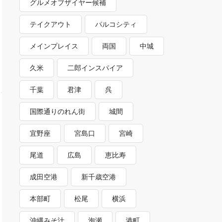
グルメオブザイヤー候補
テイクアウト
パルコシティ
メインプレイス
両国
中城
久米
二郎インスパイア
千葉
君津
呉
国際通りのれん街
城間
宜野座
宮島口
宮崎
尾道
広島
恵比寿
成田空港
新千歳空港
本部町
松尾
横浜
沖縄みそ汁
泡瀬
港町