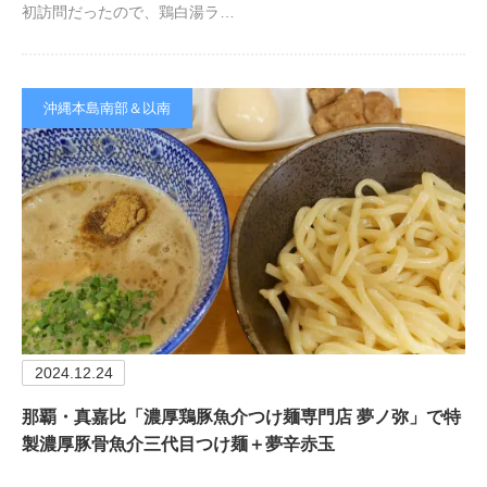
初訪問だったので、鶏白湯ラ…
沖縄本島南部＆以南
2024.12.24
那覇・真嘉比「濃厚鶏豚魚介つけ麺専門店 夢ノ弥」で特
製濃厚豚骨魚介三代目つけ麺＋夢辛赤玉