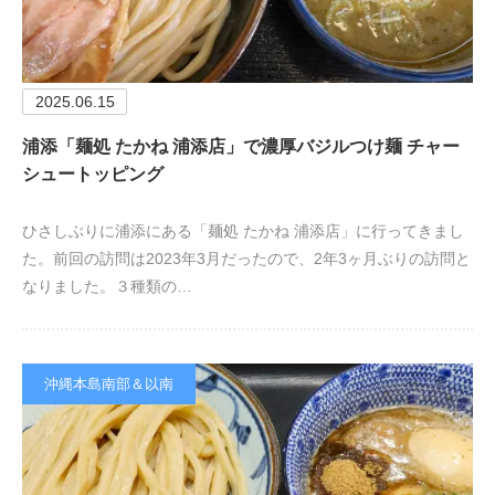
2025.06.15
浦添「麺処 たかね 浦添店」で濃厚バジルつけ麺 チャー
シュートッピング
ひさしぶりに浦添にある「麺処 たかね 浦添店」に行ってきまし
た。前回の訪問は2023年3月だったので、2年3ヶ月ぶりの訪問と
なりました。３種類の…
沖縄本島南部＆以南