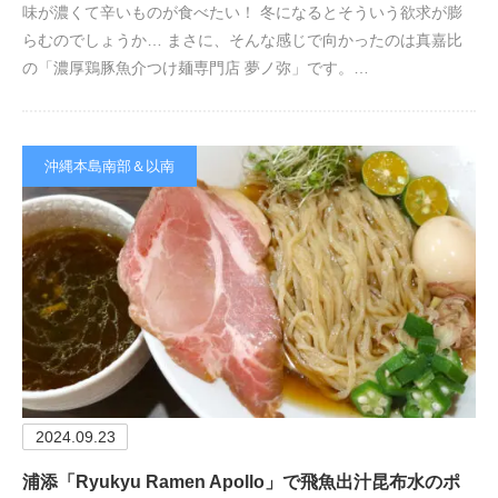
味が濃くて辛いものが食べたい！ 冬になるとそういう欲求が膨
らむのでしょうか… まさに、そんな感じで向かったのは真嘉比
の「濃厚鶏豚魚介つけ麺専門店 夢ノ弥」です。…
沖縄本島南部＆以南
2024.09.23
浦添「Ryukyu Ramen Apollo」で飛魚出汁昆布水のポ