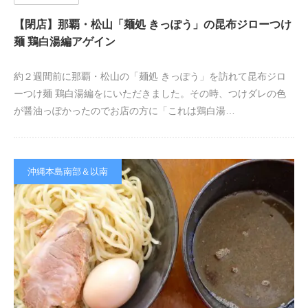
【閉店】那覇・松山「麺処 きっぽう」の昆布ジローつけ
麺 鶏白湯編アゲイン
約２週間前に那覇・松山の「麺処 きっぽう」を訪れて昆布ジロ
ーつけ麺 鶏白湯編をにいただきました。その時、つけダレの色
が醤油っぽかったのでお店の方に「これは鶏白湯…
沖縄本島南部＆以南