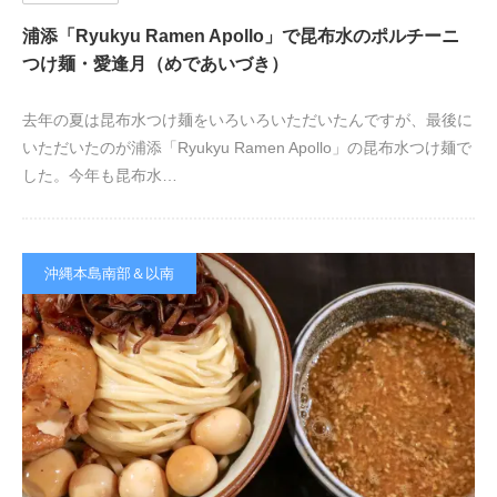
浦添「Ryukyu Ramen Apollo」で昆布水のポルチーニ
つけ麺・愛逢月（めであいづき）
去年の夏は昆布水つけ麺をいろいろいただいたんですが、最後に
いただいたのが浦添「Ryukyu Ramen Apollo」の昆布水つけ麺で
した。今年も昆布水…
沖縄本島南部＆以南