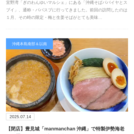
宜野湾「ぎのわんゆいマルシェ」にある「沖縄そばパパイヤとス
ブイ」、通称・パパスブに行ってきました。前回の訪問したのは
１月、その時の限定・梅と生姜そばがとても美味…
沖縄本島南部＆以南
2025.07.14
【閉店】豊見城「manmanchan 沖縄」で特製伊勢海老