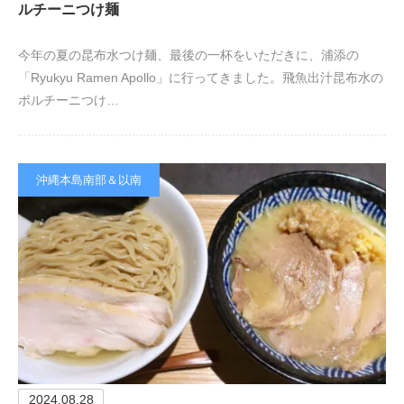
ルチーニつけ麺
今年の夏の昆布水つけ麺、最後の一杯をいただきに、浦添の
「Ryukyu Ramen Apollo」に行ってきました。飛魚出汁昆布水の
ポルチーニつけ…
沖縄本島南部＆以南
2024.08.28