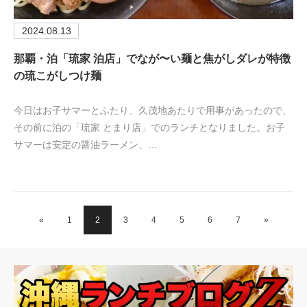
2024.08.13
那覇・泊「琉家 泊店」でなが〜い麺と焦がしダレが特徴
の琉こがしつけ麺
今日はお子サマーとふたり、久茂地あたりで用事があったので、
その前に泊の「琉家 とまり店」でのランチとなりました。お子
サマーは安定の醤油ラーメン、…
«
1
2
3
4
5
6
7
»