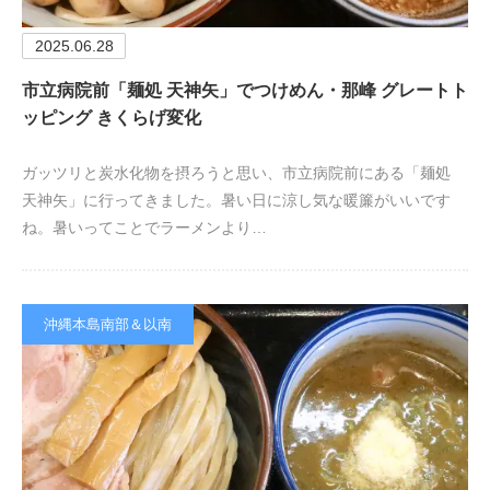
2025.06.28
市立病院前「麺処 天神矢」でつけめん・那峰 グレートト
ッピング きくらげ変化
ガッツリと炭水化物を摂ろうと思い、市立病院前にある「麺処
天神矢」に行ってきました。暑い日に涼し気な暖簾がいいです
ね。暑いってことでラーメンより…
沖縄本島南部＆以南