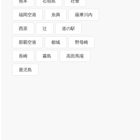
熊本
石垣島
社食
福岡空港
糸満
薩摩川内
西原
辻
道の駅
那覇空港
都城
野母崎
長崎
霧島
高田馬場
鹿児島