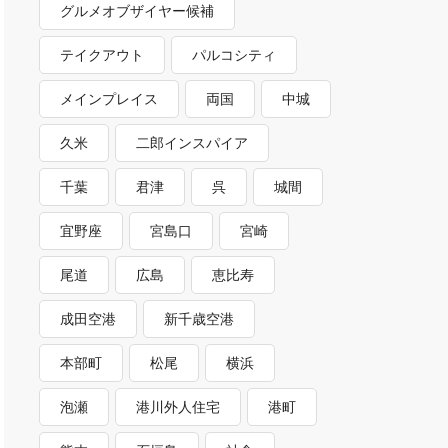
グルメオブザイヤー候補
テイクアウト
パルコシティ
メインプレイス
両国
中城
久米
二郎インスパイア
千葉
君津
呉
城間
宜野座
宮島口
宮崎
尾道
広島
恵比寿
成田空港
新千歳空港
本部町
松尾
横浜
泡瀬
港川外人住宅
港町