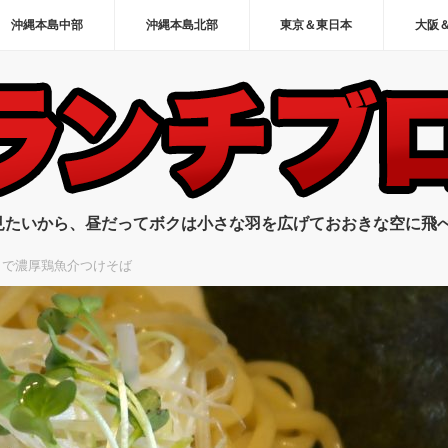
沖縄本島中部
沖縄本島北部
東京＆東日本
大阪
見たいから、昼だってボクは小さな羽を広げておおきな空に飛
」で濃厚鶏魚介つけそば