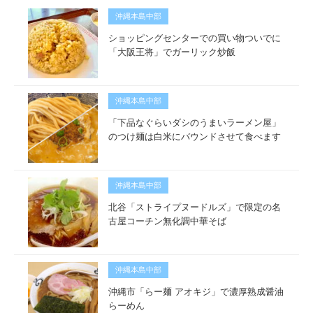
沖縄本島中部
ショッピングセンターでの買い物ついでに
「大阪王将」でガーリック炒飯
沖縄本島中部
「下品なぐらいダシのうまいラーメン屋」
のつけ麺は白米にバウンドさせて食べます
沖縄本島中部
北谷「ストライプヌードルズ」で限定の名
古屋コーチン無化調中華そば
沖縄本島中部
沖縄市「らー麺 アオキジ」で濃厚熟成醤油
らーめん