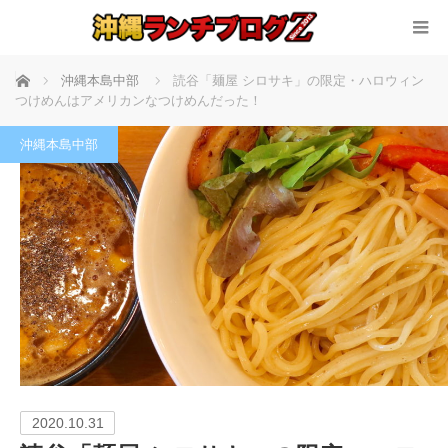
ホーム
沖縄本島中部
読谷「麺屋 シロサキ」の限定・ハロウィン
つけめんはアメリカンなつけめんだった！
沖縄本島中部
2020.10.31