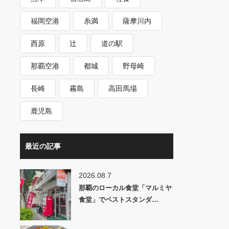
福岡空港
糸満
薩摩川内
西原
辻
道の駅
那覇空港
都城
野母崎
長崎
霧島
高田馬場
鹿児島
最近の記事
2026.08.7
那覇のローカル食堂「マルミヤ
食堂」でベストスタンダ…