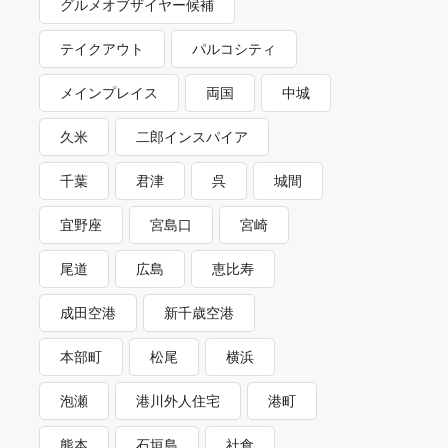
グルメオブザイヤー候補
テイクアウト
パルコシティ
メインプレイス
両国
中城
久米
二郎インスパイア
千葉
君津
呉
城間
宜野座
宮島口
宮崎
尾道
広島
恵比寿
成田空港
新千歳空港
本部町
松尾
横浜
泡瀬
港川外人住宅
港町
熊本
石垣島
社食