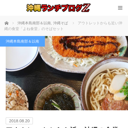
ホーム
沖縄本島南部＆以南
,
沖縄そば
アウトレットからも近い沖
縄の食堂「よね食堂」のそばセット
沖縄本島南部＆以南
2018.08.20