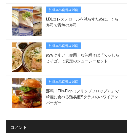
沖縄本島南部＆以南
LDLコレステロールを減らすために、くら
寿司で青魚の寿司
沖縄本島南部＆以南
ぬちぐすい（命薬）な沖縄そば「てぃしら
じそば」で安定のジューシーセット
沖縄本島南部＆以南
那覇「Flip-Flop（フリップフロップ）」で
綺麗に食べる難易度Sクラスのハワイアン
バーガー
コメント