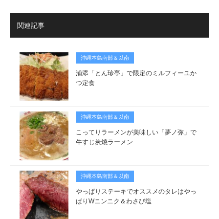
関連記事
沖縄本島南部＆以南
浦添「とん珍亭」で限定のミルフィーユか
つ定食
沖縄本島南部＆以南
こってりラーメンが美味しい「夢ノ弥」で
牛すじ炭焼ラーメン
沖縄本島南部＆以南
やっぱりステーキでオススメのタレはやっ
ぱりWニンニク＆わさび塩