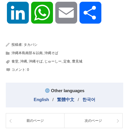
LinkedIn
WhatsApp
Email
共
有
投稿者:
タカバシ
沖縄本島南部＆以南
,
沖縄そば
食堂
,
沖縄
,
沖縄そば
,
じゅーしー
,
定食
,
豊見城
コメント:
0
Other languages
English
/
繁體中文
/
한국어
前のページ
次のページ