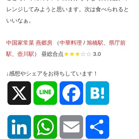
レンジしてみようと思います。次は食べられると
いいなぁ。
中国家常菜 燕郷房
（
中華料理
/
旭橋駅
、
県庁前
駅
、
壺川駅
） 昼総合点
★★★
☆☆
3.0
↓感想やシェアをお待ちしています！
X
Line
Facebook
Hatena
LinkedIn
WhatsApp
Email
共