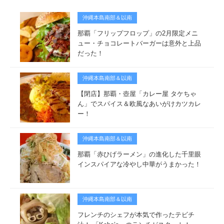
沖縄本島南部＆以南
那覇「フリップフロップ」の2月限定メニ
ュー・チョコレートバーガーは意外と上品
だった！
沖縄本島南部＆以南
【閉店】那覇・壺屋「カレー屋 タケちゃ
ん」でスパイス＆欧風なあいがけカツカレ
ー！
沖縄本島南部＆以南
那覇「赤ひげラーメン」の進化した千里眼
インスパイアな冷やし中華がうまかった！
沖縄本島南部＆以南
フレンチのシェフが本気で作ったテビチ