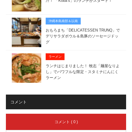
汁！ 「Koba’s」のランチがスタート！
沖縄本島南部＆以南
おもろまち「DELICATESSEN TRUNQ」で
デリサラダボウル＆島豚のソーセージドッ
グ
ラーメン
ランチはじまりました！ 牧志「麺屋なりよ
し」でパワフルな限定・スタミナにんにく
ラーメン
コメント
コメント ( 0 )