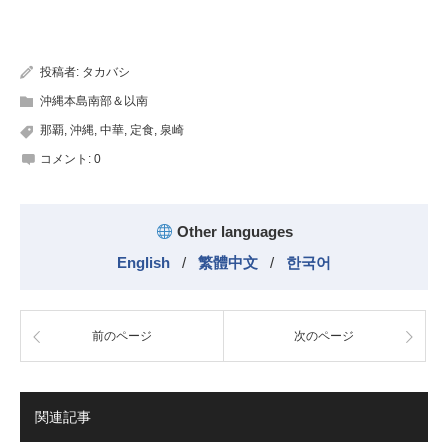
有
投稿者:
タカバシ
沖縄本島南部＆以南
那覇
,
沖縄
,
中華
,
定食
,
泉崎
コメント:
0
Other languages
English
/
繁體中文
/
한국어
前のページ
次のページ
関連記事