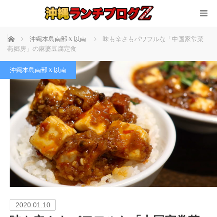
ホーム
沖縄本島南部＆以南
味も辛さもパワフルな「中国家常菜
燕郷房」の麻婆豆腐定食
沖縄本島南部＆以南
2020.01.10