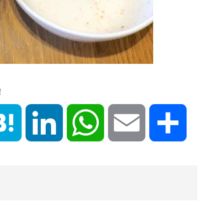
！
book
Hatena
LinkedIn
WhatsApp
Email
共
有