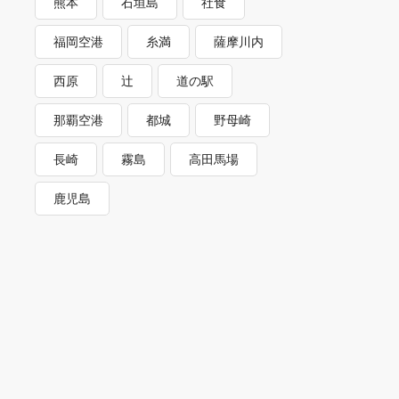
熊本
石垣島
社食
福岡空港
糸満
薩摩川内
西原
辻
道の駅
那覇空港
都城
野母崎
長崎
霧島
高田馬場
鹿児島