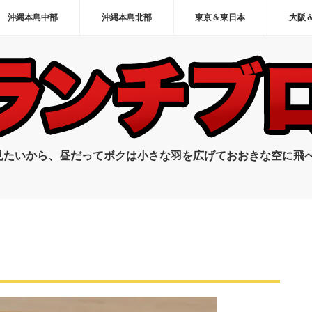
沖縄本島中部
沖縄本島北部
東京＆東日本
大阪
見たいから、昼だってボクは小さな羽を広げておおきな空に飛