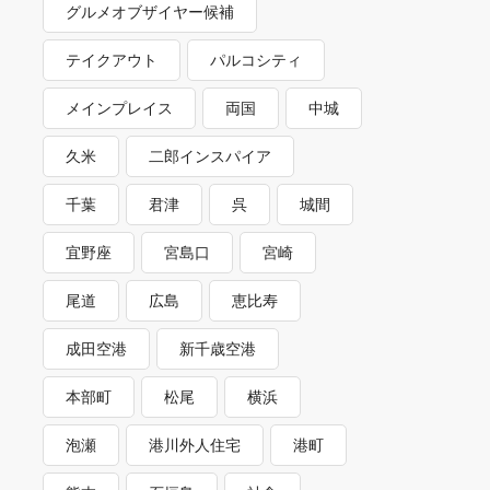
グルメオブザイヤー候補
テイクアウト
パルコシティ
メインプレイス
両国
中城
久米
二郎インスパイア
千葉
君津
呉
城間
宜野座
宮島口
宮崎
尾道
広島
恵比寿
成田空港
新千歳空港
本部町
松尾
横浜
泡瀬
港川外人住宅
港町