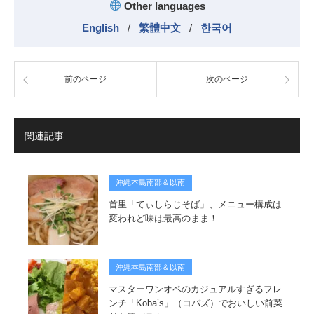
Other languages
English
/
繁體中文
/
한국어
前のページ
次のページ
関連記事
沖縄本島南部＆以南
首里「てぃしらじそば」、メニュー構成は
変われど味は最高のまま！
沖縄本島南部＆以南
マスターワンオペのカジュアルすぎるフレ
ンチ「Koba’s」（コバズ）でおいしい前菜