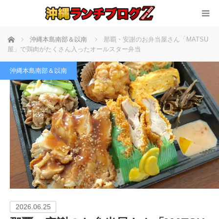
ホーム
沖縄本島南部＆以南
那覇・安謝のお弁当屋さん「MATSU
屋」で鶏肉がたくさん入ったオールスター弁当
沖縄本島南部＆以南
2026.06.25