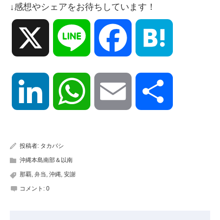
↓感想やシェアをお待ちしています！
X
Line
Facebook
Hatena
LinkedIn
WhatsApp
Email
共
有
投稿者:
タカバシ
沖縄本島南部＆以南
那覇
,
弁当
,
沖縄
,
安謝
コメント:
0