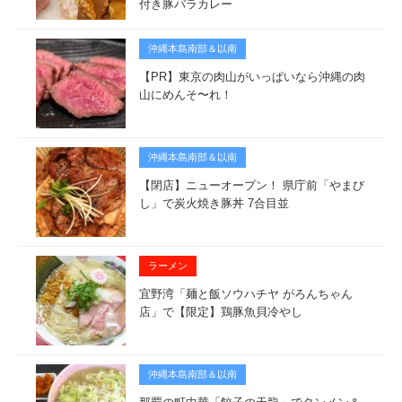
付き豚バラカレー
沖縄本島南部＆以南
【PR】東京の肉山がいっぱいなら沖縄の肉
山にめんそ〜れ！
沖縄本島南部＆以南
【閉店】ニューオープン！ 県庁前「やまび
し」で炭火焼き豚丼 7合目並
ラーメン
宜野湾「麺と飯ソウハチヤ がろんちゃん
店」で【限定】鶏豚魚貝冷やし
沖縄本島南部＆以南