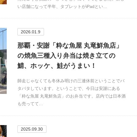
い店舗になって半年、タブレットがiPadとい…
2026.01.9
那覇・安謝「粋な魚屋 丸竜鮮魚店」
の焼魚三種入り弁当は焼き立ての
鯖、ホッケ、鮭がうまい！
師走じゃなくても冬休み明けの三連休前ということでバ
タバタしています。ということで、今日は安謝にある
「粋な魚屋 丸竜鮮魚店」のお弁当です。店内では日本酒
も売ってて…
2025.09.30