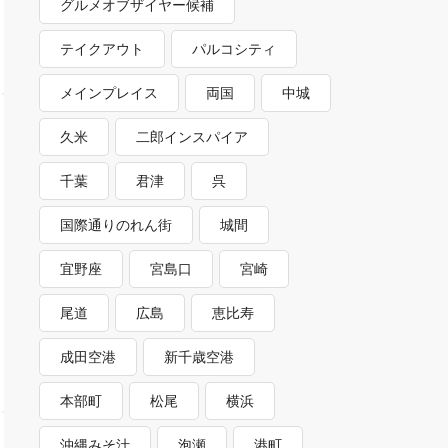
グルメオブザイヤー候補
テイクアウト
パルコシティ
メインプレイス
両国
中城
久米
二郎インスパイア
千葉
君津
呉
国際通りのれん街
城間
宜野座
宮島口
宮崎
尾道
広島
恵比寿
成田空港
新千歳空港
本部町
松尾
横浜
沖縄みそ汁
泡瀬
港町