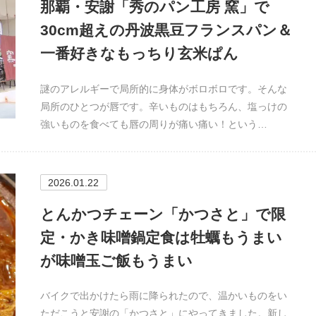
那覇・安謝「秀のパン工房 窯」で
30cm超えの丹波黒豆フランスパン＆
一番好きなもっちり玄米ぱん
謎のアレルギーで局所的に身体がボロボロです。そんな
局所のひとつが唇です。辛いものはもちろん、塩っけの
強いものを食べても唇の周りが痛い痛い！という…
2026.01.22
とんかつチェーン「かつさと」で限
定・かき味噌鍋定食は牡蠣もうまい
が味噌玉ご飯もうまい
バイクで出かけたら雨に降られたので、温かいものをい
ただこうと安謝の「かつさと」にやってきました。新し