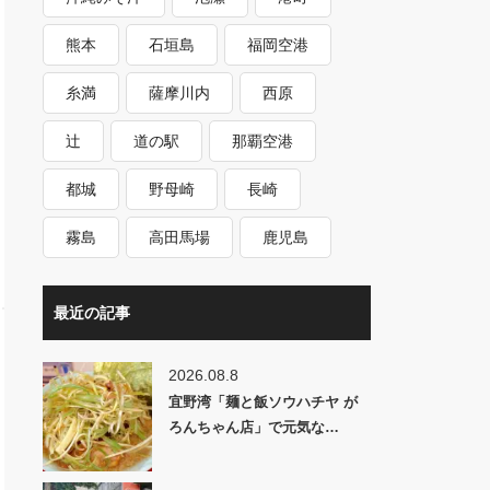
熊本
石垣島
福岡空港
糸満
薩摩川内
西原
辻
道の駅
那覇空港
都城
野母崎
長崎
霧島
高田馬場
鹿児島
最近の記事
2026.08.8
宜野湾「麺と飯ソウハチヤ が
ろんちゃん店」で元気な…