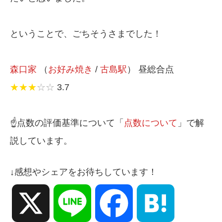
ということで、ごちそうさまでした！
森口家
（
お好み焼き
/
古島駅
） 昼総合点
★★★
☆☆
3.7
☝️点数の評価基準について「
点数について
」で解
説しています。
↓感想やシェアをお待ちしています！
X
Line
Facebook
Hatena