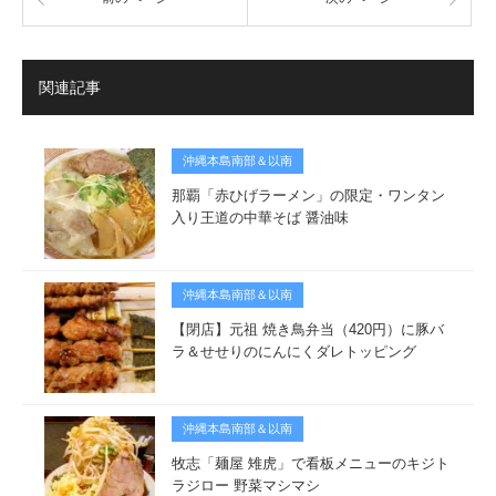
関連記事
沖縄本島南部＆以南
那覇「赤ひげラーメン」の限定・ワンタン
入り王道の中華そば 醤油味
沖縄本島南部＆以南
【閉店】元祖 焼き鳥弁当（420円）に豚バ
ラ＆せせりのにんにくダレトッピング
沖縄本島南部＆以南
牧志「麺屋 雉虎」で看板メニューのキジト
ラジロー 野菜マシマシ