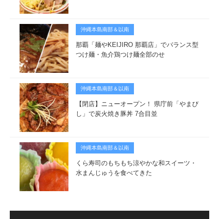
沖縄本島南部＆以南
那覇「麺やKEIJIRO 那覇店」でバランス型
つけ麺・魚介鶏つけ麺全部のせ
沖縄本島南部＆以南
【閉店】ニューオープン！ 県庁前「やまび
し」で炭火焼き豚丼 7合目並
沖縄本島南部＆以南
くら寿司のもちもち涼やかな和スイーツ・
水まんじゅうを食べてきた