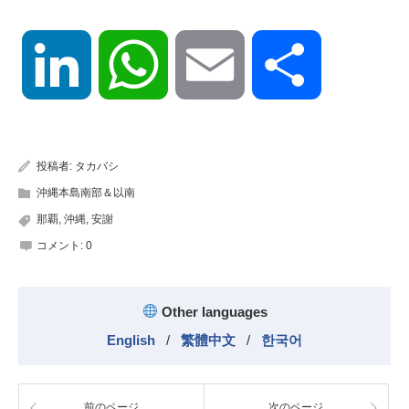
LinkedIn
WhatsApp
Email
共
有
投稿者:
タカバシ
沖縄本島南部＆以南
那覇
,
沖縄
,
安謝
コメント:
0
Other languages
English
/
繁體中文
/
한국어
前のページ
次のページ