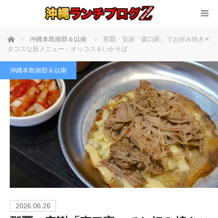
ホーム
沖縄本島南部＆以南
那覇・安謝「森口家」でお好み焼き✕
タコスな新メニュー・オッコス＆いかそば
沖縄本島南部＆以南
2026.06.26