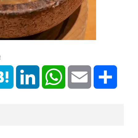
！
book
Hatena
LinkedIn
WhatsApp
Email
共
有