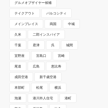
グルメオブザイヤー候補
テイクアウト
パルコシティ
メインプレイス
両国
中城
久米
二郎インスパイア
千葉
君津
呉
城間
宜野座
宮島口
宮崎
尾道
広島
恵比寿
成田空港
新千歳空港
本部町
松尾
横浜
泡瀬
港川外人住宅
港町