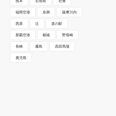
熊本
石垣島
社食
福岡空港
糸満
薩摩川内
西原
辻
道の駅
那覇空港
都城
野母崎
長崎
霧島
高田馬場
鹿児島