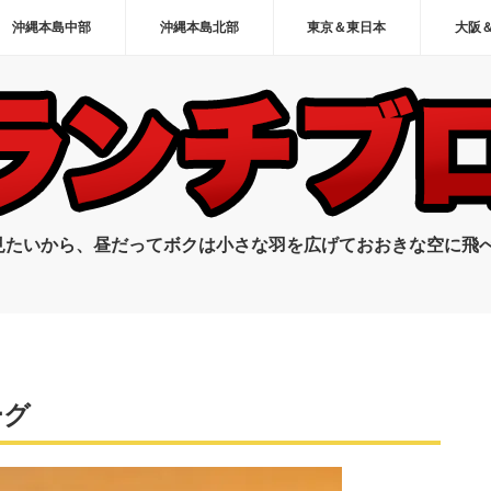
沖縄本島中部
沖縄本島北部
東京＆東日本
大阪
見たいから、昼だってボクは小さな羽を広げておおきな空に飛
ーグ