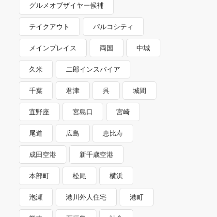
グルメオブザイヤー候補
テイクアウト
パルコシティ
メインプレイス
両国
中城
久米
二郎インスパイア
千葉
君津
呉
城間
宜野座
宮島口
宮崎
尾道
広島
恵比寿
成田空港
新千歳空港
本部町
松尾
横浜
泡瀬
港川外人住宅
港町