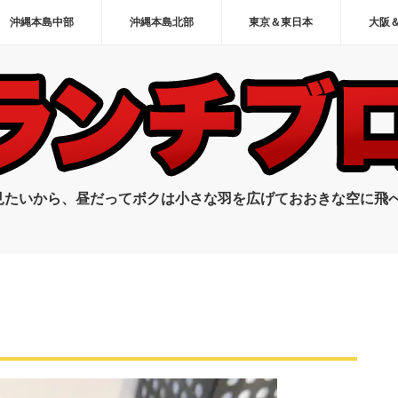
沖縄本島中部
沖縄本島北部
東京＆東日本
大阪
見たいから、昼だってボクは小さな羽を広げておおきな空に飛