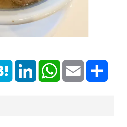
！
book
Hatena
LinkedIn
WhatsApp
Email
共
有