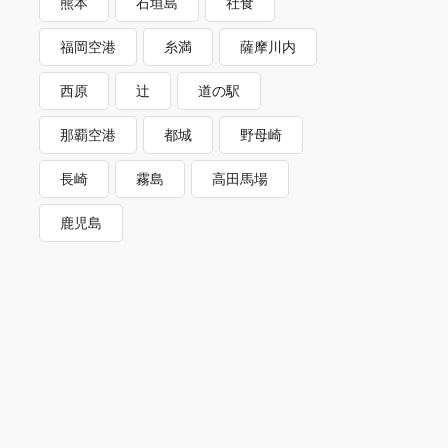
熊本
石垣島
社食
福岡空港
糸満
薩摩川内
西原
辻
道の駅
那覇空港
都城
野母崎
長崎
霧島
高田馬場
鹿児島