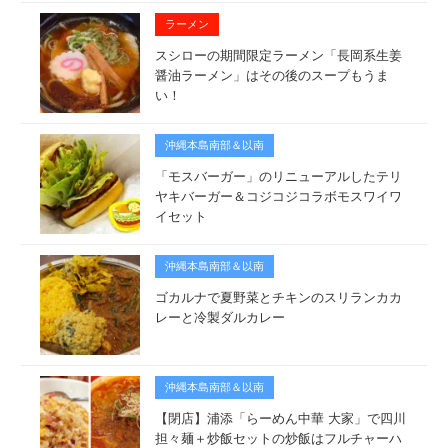
ラーメン
スシローの期間限定ラーメン「長岡系生姜
醤油ラーメン」はその後のスープもうま
い！
沖縄本島南部＆以南
「モスバーガー」のリニューアルしたテリ
ヤキバーガー＆コジコジコラボモスワイワ
イセット
沖縄本島南部＆以南
ゴカルナで夏野菜とチキンのスリランカカ
レーと冷製ダルカレー
沖縄本島南部＆以南
【閉店】浦添「らーめん中華 大家」で四川
担々麺＋炒飯セットの炒飯はフルチャーハ