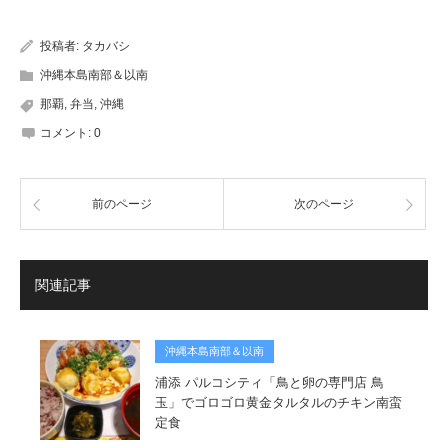
有
投稿者:
タカバシ
沖縄本島南部＆以南
那覇
,
弁当
,
沖縄
コメント:
0
前のページ
次のページ
関連記事
沖縄本島南部＆以南
浦添 パルコシティ「鳥と卵の専門店 鳥
玉」でゴロゴロ黄金タルタルのチキン南蛮
定食