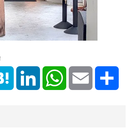
！
book
Hatena
LinkedIn
WhatsApp
Email
共
有