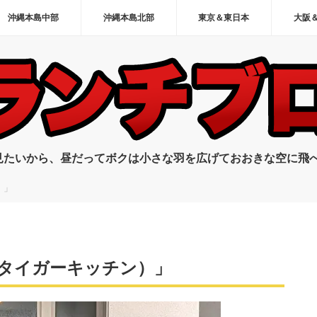
沖縄本島中部
沖縄本島北部
東京＆東日本
大阪
見たいから、昼だってボクは小さな羽を広げておおきな空に飛
）」
n（タイガーキッチン）」