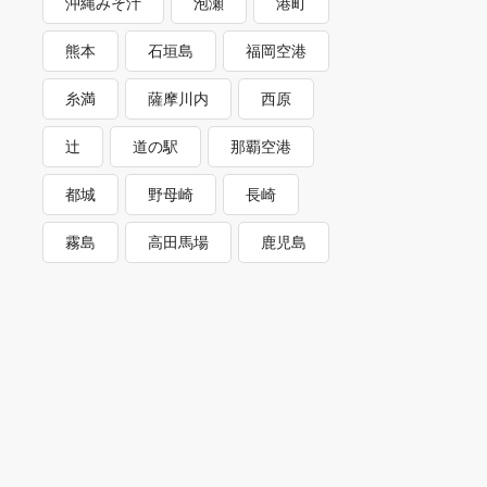
沖縄みそ汁
泡瀬
港町
熊本
石垣島
福岡空港
糸満
薩摩川内
西原
辻
道の駅
那覇空港
都城
野母崎
長崎
霧島
高田馬場
鹿児島