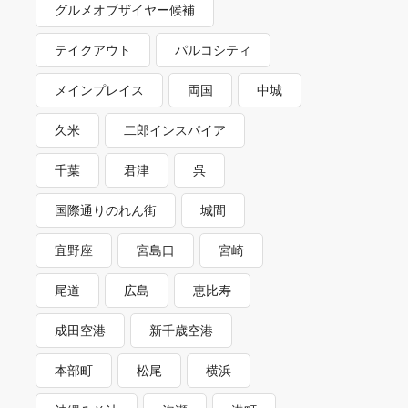
グルメオブザイヤー候補
テイクアウト
パルコシティ
メインプレイス
両国
中城
久米
二郎インスパイア
千葉
君津
呉
国際通りのれん街
城間
宜野座
宮島口
宮崎
尾道
広島
恵比寿
成田空港
新千歳空港
本部町
松尾
横浜