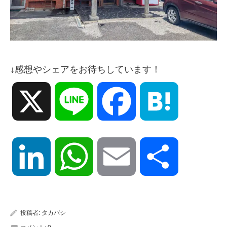
↓感想やシェアをお待ちしています！
X
Line
Facebook
Hatena
LinkedIn
WhatsApp
Email
共
有
投稿者:
タカバシ