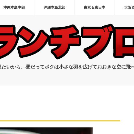
沖縄本島中部
沖縄本島北部
東京＆東日本
大阪
見たいから、昼だってボクは小さな羽を広げておおきな空に飛