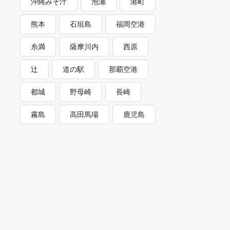
沖縄みそ汁
泡瀬
港町
熊本
石垣島
福岡空港
糸満
薩摩川内
西原
辻
道の駅
那覇空港
都城
野母崎
長崎
霧島
高田馬場
鹿児島