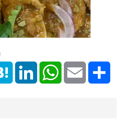
！
book
Hatena
LinkedIn
WhatsApp
Email
共
有