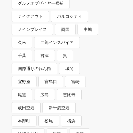
グルメオブザイヤー候補
テイクアウト
パルコシティ
メインプレイス
両国
中城
久米
二郎インスパイア
千葉
君津
呉
国際通りのれん街
城間
宜野座
宮島口
宮崎
尾道
広島
恵比寿
成田空港
新千歳空港
本部町
松尾
横浜