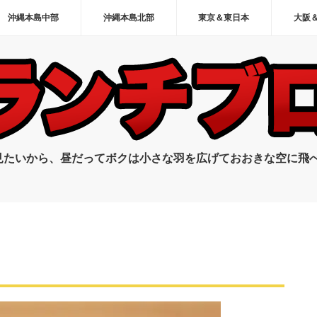
沖縄本島中部
沖縄本島北部
東京＆東日本
大阪
見たいから、昼だってボクは小さな羽を広げておおきな空に飛