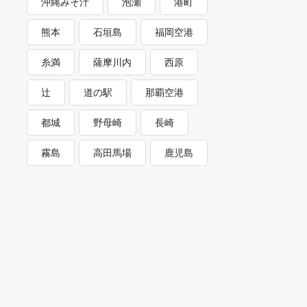
沖縄みそ汁
泡瀬
港町
熊本
石垣島
福岡空港
糸満
薩摩川内
西原
辻
道の駅
那覇空港
都城
野母崎
長崎
霧島
高田馬場
鹿児島