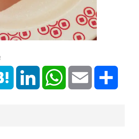
！
book
Hatena
LinkedIn
WhatsApp
Email
共
有