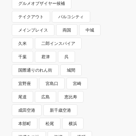
グルメオブザイヤー候補
テイクアウト
パルコシティ
メインプレイス
両国
中城
久米
二郎インスパイア
千葉
君津
呉
国際通りのれん街
城間
宜野座
宮島口
宮崎
尾道
広島
恵比寿
成田空港
新千歳空港
本部町
松尾
横浜