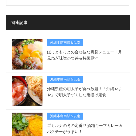
関連記事
沖縄本島南部＆以南
ほっともっとの合せ技な月見メニュー・月
見ねぎ味噌かつ丼＆特製豚汁
沖縄本島南部＆以南
沖縄県産の明太子が食べ放題！「沖縄やま
や」で明太子づくしな唐揚げ定食
沖縄本島南部＆以南
ゴカルナの冬の定番!? 酒粕キーマカレー＆
パクチーがうまい！