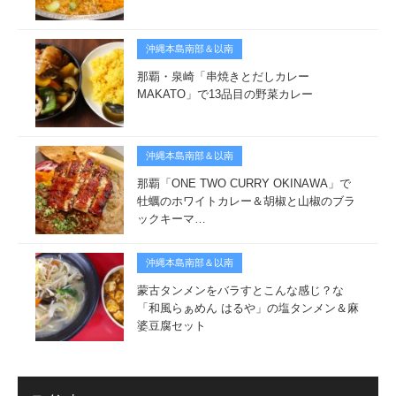
沖縄本島南部＆以南
那覇・泉崎「串焼きとだしカレー
MAKATO」で13品目の野菜カレー
沖縄本島南部＆以南
那覇「ONE TWO CURRY OKINAWA」で
牡蠣のホワイトカレー＆胡椒と山椒のブラ
ックキーマ…
沖縄本島南部＆以南
蒙古タンメンをバラすとこんな感じ？な
「和風らぁめん はるや」の塩タンメン＆麻
婆豆腐セット