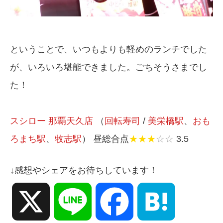
ということで、いつもよりも軽めのランチでした
が、いろいろ堪能できました。ごちそうさまでし
た！
スシロー 那覇天久店
（
回転寿司
/
美栄橋駅
、
おも
ろまち駅
、
牧志駅
） 昼総合点
★★★
☆☆
3.5
↓感想やシェアをお待ちしています！
X
Line
Facebook
Hatena