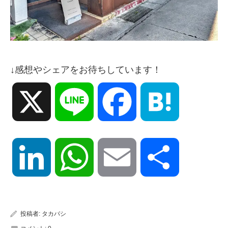
↓感想やシェアをお待ちしています！
X
Line
Facebook
Hatena
LinkedIn
WhatsApp
Email
共
有
投稿者:
タカバシ