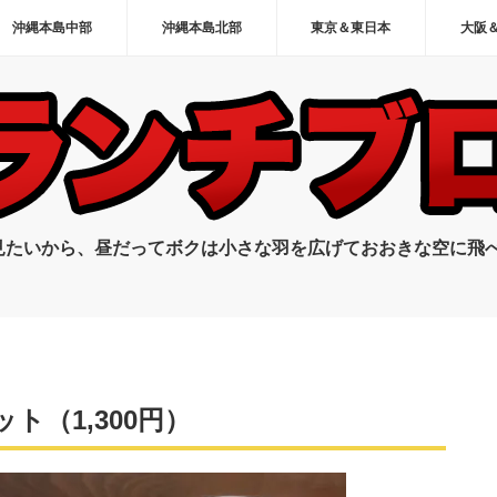
沖縄本島中部
沖縄本島北部
東京＆東日本
大阪
見たいから、昼だってボクは小さな羽を広げておおきな空に飛
ト（1,300円）