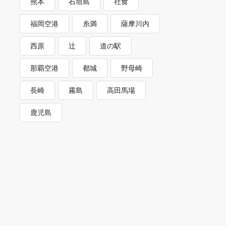
熊本
石垣島
社食
福岡空港
糸満
薩摩川内
西原
辻
道の駅
那覇空港
都城
野母崎
長崎
霧島
高田馬場
鹿児島