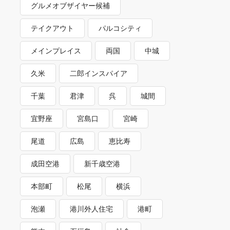
グルメオブザイヤー候補
テイクアウト
パルコシティ
メインプレイス
両国
中城
久米
二郎インスパイア
千葉
君津
呉
城間
宜野座
宮島口
宮崎
尾道
広島
恵比寿
成田空港
新千歳空港
本部町
松尾
横浜
泡瀬
港川外人住宅
港町