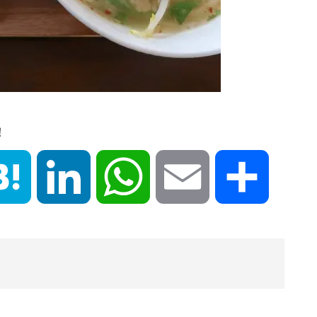
！
book
Hatena
LinkedIn
WhatsApp
Email
共
有