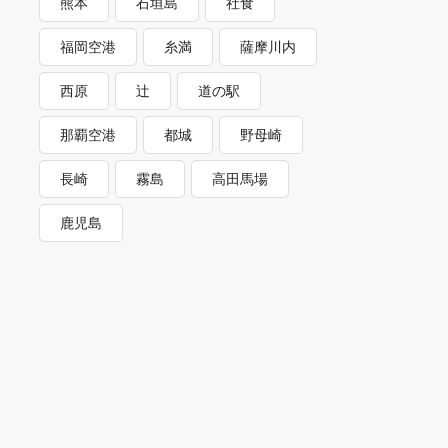
熊本
石垣島
社食
福岡空港
糸満
薩摩川内
西原
辻
道の駅
那覇空港
都城
野母崎
長崎
霧島
高田馬場
鹿児島