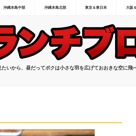
沖縄本島中部
沖縄本島北部
東京＆東日本
大阪
見たいから、昼だってボクは小さな羽を広げておおきな空に飛