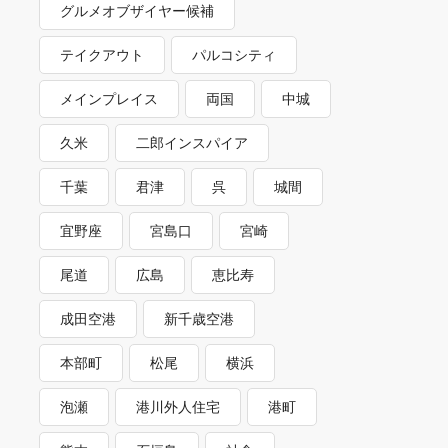
グルメオブザイヤー候補
テイクアウト
パルコシティ
メインプレイス
両国
中城
久米
二郎インスパイア
千葉
君津
呉
城間
宜野座
宮島口
宮崎
尾道
広島
恵比寿
成田空港
新千歳空港
本部町
松尾
横浜
泡瀬
港川外人住宅
港町