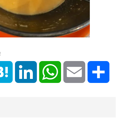
！
book
Hatena
LinkedIn
WhatsApp
Email
共
有