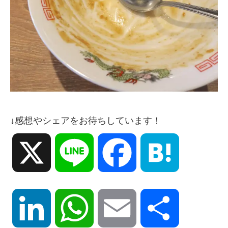
↓感想やシェアをお待ちしています！
X
Line
Facebook
Hatena
LinkedIn
WhatsApp
Email
共