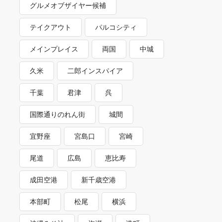
グルメオブザイヤー候補
テイクアウト
パルコシティ
メインプレイス
両国
中城
久米
二郎インスパイア
千葉
君津
呉
国際通りのれん街
城間
宜野座
宮島口
宮崎
尾道
広島
恵比寿
成田空港
新千歳空港
本部町
松尾
横浜