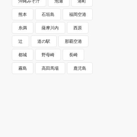
沖縄みそ汁
泡瀬
港町
熊本
石垣島
福岡空港
糸満
薩摩川内
西原
辻
道の駅
那覇空港
都城
野母崎
長崎
霧島
高田馬場
鹿児島