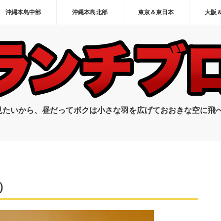
沖縄本島中部
沖縄本島北部
東京＆東日本
大阪
見たいから、昼だってボクは小さな羽を広げておおきな空に飛
）