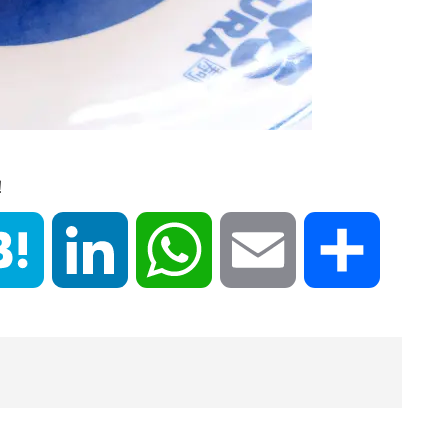
！
book
Hatena
LinkedIn
WhatsApp
Email
共
有