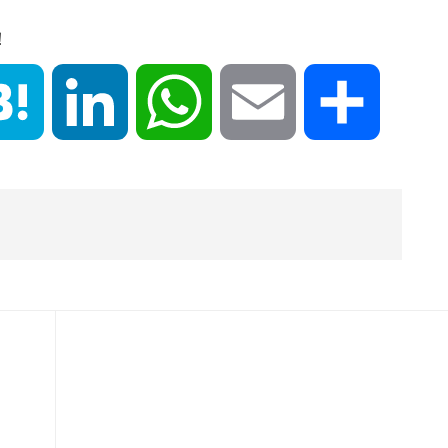
！
book
Hatena
LinkedIn
WhatsApp
Email
共
有