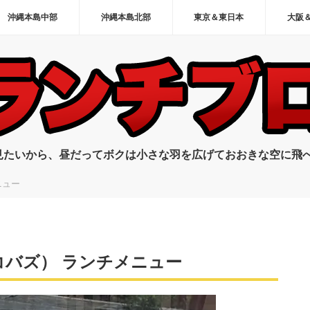
沖縄本島中部
沖縄本島北部
東京＆東日本
大阪
見たいから、昼だってボクは小さな羽を広げておおきな空に飛
ニュー
（コバズ） ランチメニュー