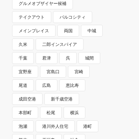
グルメオブザイヤー候補
テイクアウト
パルコシティ
メインプレイス
両国
中城
久米
二郎インスパイア
千葉
君津
呉
城間
宜野座
宮島口
宮崎
尾道
広島
恵比寿
成田空港
新千歳空港
本部町
松尾
横浜
泡瀬
港川外人住宅
港町