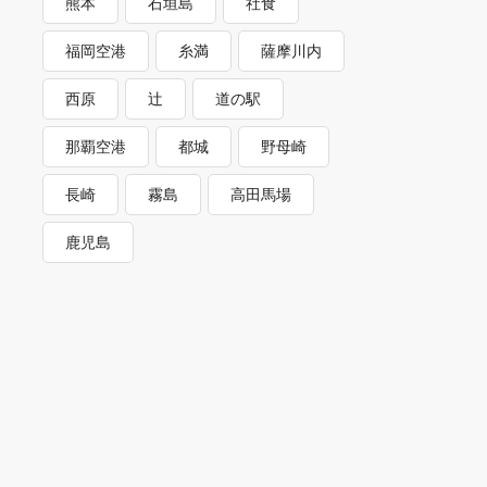
熊本
石垣島
社食
福岡空港
糸満
薩摩川内
西原
辻
道の駅
那覇空港
都城
野母崎
長崎
霧島
高田馬場
鹿児島